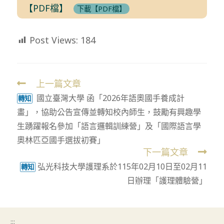
【PDF檔】
下載【PDF檔】
Post Views:
184
上一篇文章
Read
國立臺灣大學 函「2026年語奧國手養成計
more
轉知
畫」，協助公告宣傳並轉知校內師生，鼓勵有興趣學
articles
生踴躍報名參加「語言邏輯訓練營」及「國際語言學
奧林匹亞國手選拔初賽」
下一篇文章
弘光科技大學護理系於115年02月10日至02月11
轉知
日辦理「護理體驗營」
:::