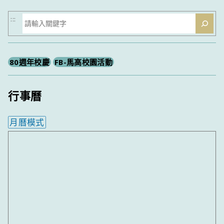
搜
:::
尋
80週年校慶
FB-馬高校園活動
行事曆
月曆模式
內嵌行事曆為視覺預覽，完整行事曆內容請使用