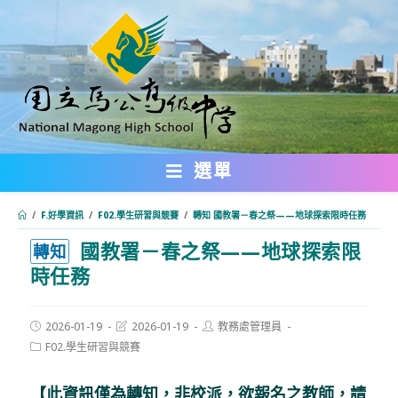
跳
轉
至
主
要
內
選單
容
/
F.好學資訊
/
F02.學生研習與競賽
/
轉知 國教署－春之祭——地球探索限時任務
國教署－春之祭——地球探索限
:::
轉知
時任務
Post
Post
Post
2026-01-19
2026-01-19
教務處管理員
published:
last
author:
Post
F02.學生研習與競賽
modified:
category:
【此資訊僅為轉知，非校派，欲報名之教師，請