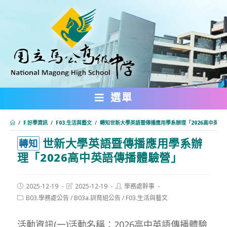
跳
轉
至
主
要
內
選單
容
/
F.好學資訊
/
F03.生活與藝文
/
轉知世新大學英語暨傳播應用學系辦理「2026高中英語
世新大學英語暨傳播應用學系辦
:::
轉知
理「2026高中英語傳播體驗營」
Post
Post
Post
2025-12-19
2025-12-19
學務處幹事
published:
last
author:
Post
B03.學務處公告
/
B03a.訓育組公告
/
F03.生活與藝文
modified:
category:
活動資訊(一)活動名稱：2026高中英語傳播體驗