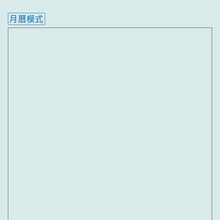
月曆模式
內嵌行事曆為視覺預覽，完整行事曆內容請使用