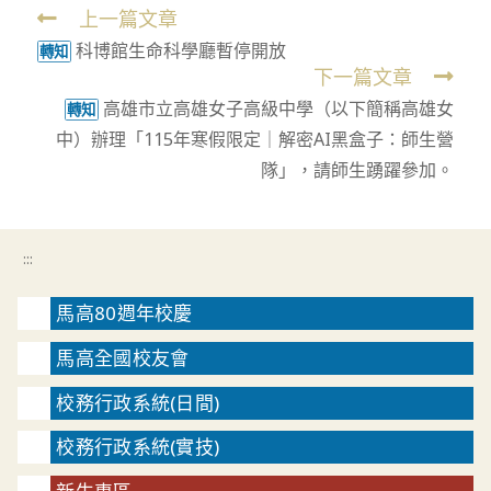
上一篇文章
Read
科博館生命科學廳暫停開放
more
轉知
下一篇文章
articles
高雄市立高雄女子高級中學（以下簡稱高雄女
轉知
中）辦理「115年寒假限定｜解密AI黑盒子：師生營
隊」，請師生踴躍參加。
:::
馬高80週年校慶
馬高全國校友會
校務行政系統(日間)
校務行政系統(實技)