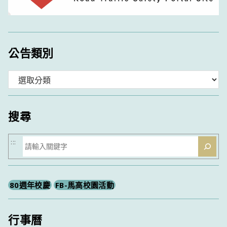
公告類別
分
類
搜尋
搜
:::
尋
80週年校慶
FB-馬高校園活動
行事曆