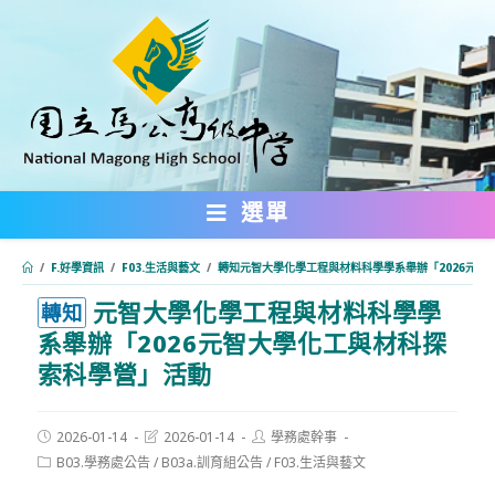
跳
轉
至
主
要
內
選單
容
/
F.好學資訊
/
F03.生活與藝文
/
轉知元智大學化學工程與材料科學學系舉辦「2026元智
元智大學化學工程與材料科學學
:::
轉知
系舉辦「2026元智大學化工與材科探
索科學營」活動
Post
Post
Post
2026-01-14
2026-01-14
學務處幹事
published:
last
author:
Post
B03.學務處公告
/
B03a.訓育組公告
/
F03.生活與藝文
modified:
category: