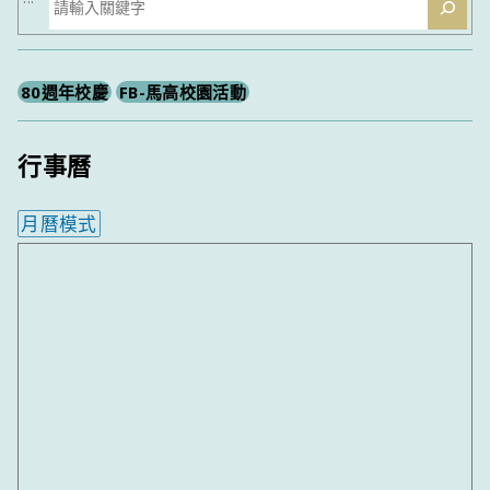
尋
80週年校慶
FB-馬高校園活動
行事曆
月曆模式
內嵌行事曆為視覺預覽，完整行事曆內容請使用