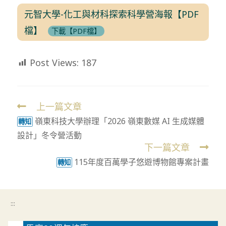
元智大學-化工與材科探索科學營海報【PDF
檔】
下載【PDF檔】
Post Views:
187
上一篇文章
Read
嶺東科技大學辦理「2026 嶺東數媒 AI 生成媒體
more
轉知
設計」冬令營活動
articles
下一篇文章
115年度百萬學子悠遊博物館專案計畫
轉知
:::