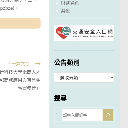
學發展介紹等。三、
財務資訊
zbze)。
其他
公告類別
下一篇文章
行科技大學電商人才
分
AI商務應用與智慧金
類
融實務營」
搜尋
搜
:::
尋