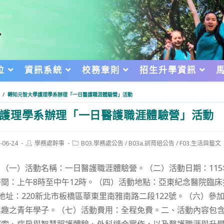
位
資訊系統
校務章則
招生升學資訊
/
轉知元智大學護理學系辦理「一日醫護職涯體驗營」活動
護理學系辦理「一日醫護職涯體驗營」活動
Post
Post
-06-24
學務處幹事
B03.學務處公告
/
B03a.訓育組公告
/
F03.生活與藝文
author:
category:
d:
（一）活動名稱：一日醫護職涯體驗營。（二）活動日期：115
間：上午8時至中午12時。（四）活動地點：亞東紀念醫院臨床
動地址：220新北市板橋區華東里南雅南路二段122號。（六）參
興趣之青年學子。（七）活動費用：全程免費。二、活動內容包