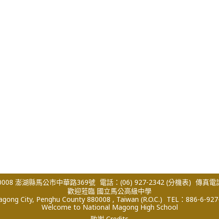
008 澎湖縣馬公市中華路369號
電話：(06) 927-2342
(分機表)
傳真電話：
歡迎蒞臨 國立馬公高級中學
ong City, Penghu County 880008 , Taiwan (R.O.C.)
TEL：886-6-927
Welcome to National Magong High School
致謝 Credits