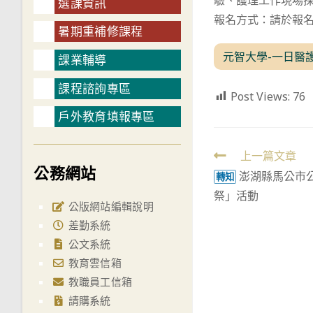
驗、護理工作現場
選課資訊
報名方式：請於報名期限
暑期重補修課程
元智大學-一日醫
課業輔導
課程諮詢專區
Post Views:
76
戶外教育填報專區
Read
上一篇文章
公務網站
澎湖縣馬公市公
more
轉知
祭」活動
articles
公版網站編輯說明
差勤系統
公文系統
教育雲信箱
教職員工信箱
請購系統