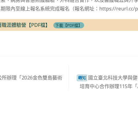
探索、病房與智慧照護體驗、外科縫合實作，以及醫護職涯與升
內至線上報名系統完成報名（報名網址：https://reurl.cc/pp
護職涯體驗營【PDF檔】
下載【PDF檔】
所辦理「2026金色雙島藝術
國立臺北科技大學與健
轉知
培育中心合作辦理115年「