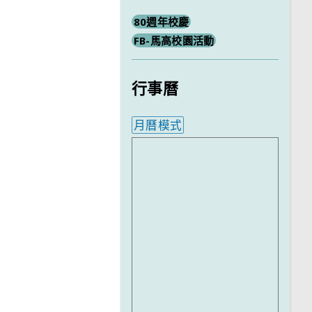
80週年校慶
FB-馬高校園活動
行事曆
月曆模式
內嵌行事曆為視覺預覽，完