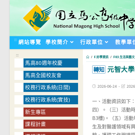
跳
轉
至
主
要
:::
網站導覽
學校簡介
行政單位
教學單
內
容
:::
/
F.好學資訊
/
F03.生活與藝文
馬高80週年校慶
元智大學
:::
轉知
馬高全國校友會
Post
Post
2026-06-24
2026
校務行政系統(日間)
published:
last
modifie
校務行政系統(實技)
一、活動資訊如下：
四）。（三）活動時
新生專區
B3樓)。（五）活
課程計畫
生及對醫護領域有