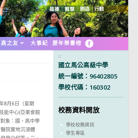
馬高之友
大事紀
歷年榮譽榜
FB
:::
國立馬公高級中學
統一編號：96402805
學校代碼：160302
年8月6日（星期
校務資料開放
技能中心(亞東會館
加對象：國、高中學
學校校務資訊
含醫院實地沉浸體
學生專區