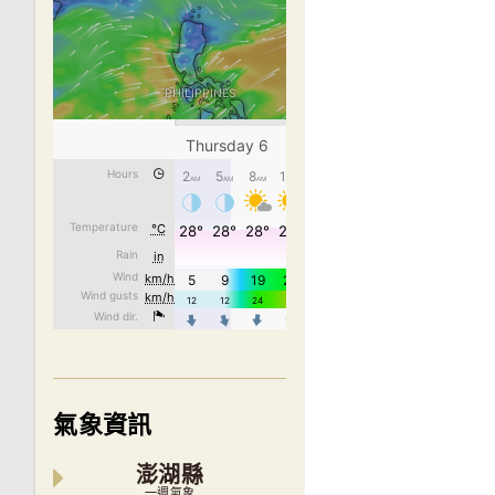
氣象資訊
澎湖縣
一週氣象