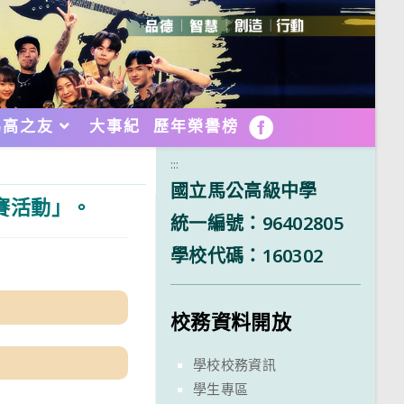
馬高之友
大事紀
歷年榮譽榜
FB
:::
國立馬公高級中學
賽活動」。
統一編號：96402805
學校代碼：160302
校務資料開放
學校校務資訊
學生專區