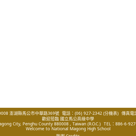
008 澎湖縣馬公市中華路369號
電話：(06) 927-2342
(分機表)
傳真電話：
歡迎蒞臨 國立馬公高級中學
ong City, Penghu County 880008 , Taiwan (R.O.C.)
TEL：886-6-927
Welcome to National Magong High School
致謝 Credits