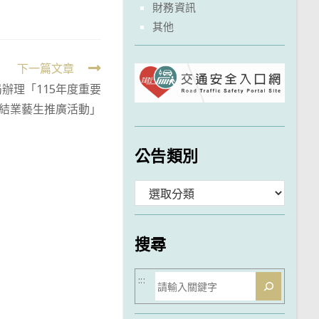
財務資訊
其他
下一篇文章
辦理「115年度重要
結業藝生推廣活動」
公告類別
分
類
搜尋
搜
:::
尋