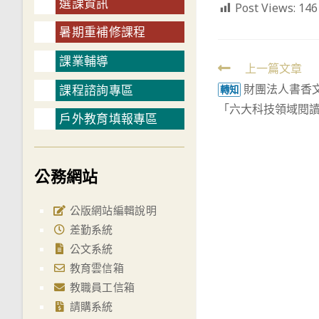
選課資訊
Post Views:
146
暑期重補修課程
課業輔導
Read
上一篇文章
財團法人書香
課程諮詢專區
more
轉知
「六大科技領域閱
articles
戶外教育填報專區
公務網站
公版網站編輯說明
差勤系統
公文系統
教育雲信箱
教職員工信箱
請購系統