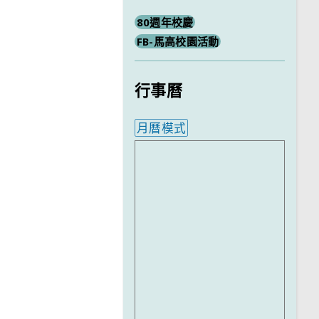
80週年校慶
FB-馬高校園活動
行事曆
月曆模式
內嵌行事曆為視覺預覽，完