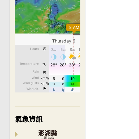
氣象資訊
澎湖縣
一週氣象