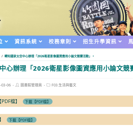
位
資訊系統
校務章則
招生升學資訊
/
轉知國家太空中心辦理「2026衛星影像圖資應用小論文競賽活動」。
中心辦理「2026衛星影像圖資應用小論文競
Post
Post
-03-06
圖書館管理員
F03.生活與藝文
author:
category:
d:
PDF檔】
下載【PDF檔】
】
下載【PDF檔】