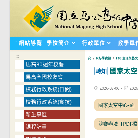
跳
轉
至
主
要
:::
網站導覽
學校簡介
行政單位
教學單
內
容
:::
/
F.好學資訊
/
F03.生活與藝文
馬高80週年校慶
國家太空
:::
轉知
馬高全國校友會
Post
Post
2026-03-06
2026
校務行政系統(日間)
published:
last
modifie
校務行政系統(實技)
國家太空中心-函【
新生專區
競賽辦法【PDF檔
課程計畫