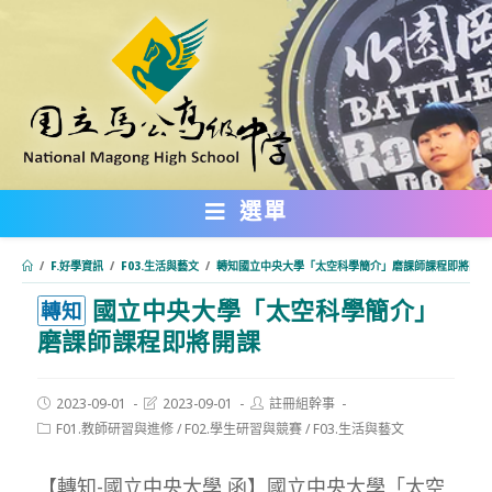
跳
轉
至
主
要
內
選單
容
/
F.好學資訊
/
F03.生活與藝文
/
轉知國立中央大學「太空科學簡介」磨課師課程即將開課
國立中央大學「太空科學簡介」
:::
轉知
磨課師課程即將開課
Post
Post
Post
2023-09-01
2023-09-01
註冊組幹事
published:
last
author:
Post
F01.教師研習與進修
/
F02.學生研習與競賽
/
F03.生活與藝文
modified:
category:
【轉知-國立中央大學 函】國立中央大學「太空