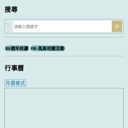
搜尋
搜
:::
尋
80週年校慶
FB-馬高校園活動
行事曆
月曆模式
內嵌行事曆為視覺預覽，完整行事曆內容請使用