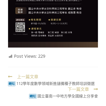
Post Views:
229
上一篇文章
Read
112學年度數學領域新進儲備種子教師培訓徵選
more
轉知
下一篇文章
articles
國立臺南一中地方學全國線上分享會
轉知