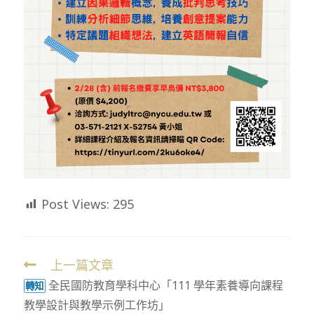
Post Views:
295
上一篇文章
Read
全民國防教育學科中心「111 學年素養導向課程
more
轉知
教學設計與教學示例工作坊」
articles