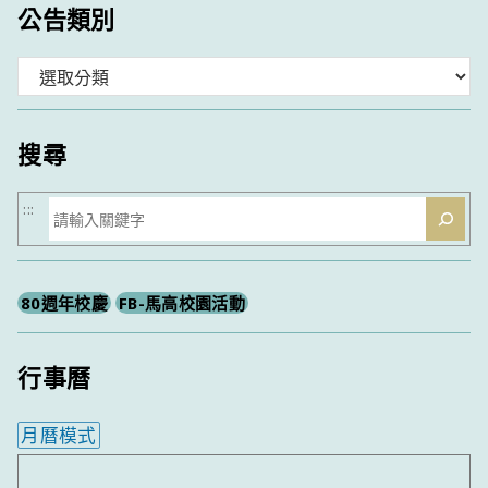
公告類別
分
類
搜尋
搜
:::
尋
80週年校慶
FB-馬高校園活動
行事曆
月曆模式
內嵌行事曆為視覺預覽，完整行事曆內容請使用