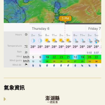
氣象資訊
澎湖縣
一週氣象