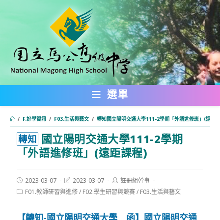
跳
轉
至
主
要
內
選單
容
/
F.好學資訊
/
F03.生活與藝文
/
轉知國立陽明交通大學111-2學期「外語進修班」(遠距課
國立陽明交通大學111-2學期
:::
轉知
「外語進修班」(遠距課程)
Post
Post
Post
2023-03-07
2023-03-07
註冊組幹事
published:
last
author:
Post
F01.教師研習與進修
/
F02.學生研習與競賽
/
F03.生活與藝文
modified:
category:
【轉知-國立陽明交通大學 函】國立陽明交通