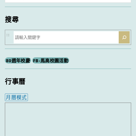
類
搜尋
搜
:::
尋
80週年校慶
FB-馬高校園活動
行事曆
月曆模式
內嵌行事曆為視覺預覽，完整行事曆內容請使用