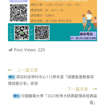
Post Views:
220
上一篇文章
Read
資訊科技學科中心112學年度「媒體素養教案得
more
轉知
獎經驗分享」研習
articles
下一篇文章
中國醫藥大學「2023秋季大師典範傳承經典論
轉知
壇」