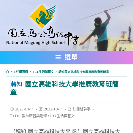
跳
轉
至
主
要
內
選單
容
/
F.好學資訊
/
F03.生活與藝文
/
轉知國立高雄科技大學推廣教育班簡章
國立高雄科技大學推廣教育班簡
:::
轉知
章
Post
Post
Post
2023-10-11
2023-10-11
註冊組幹事
published:
last
author:
Post
F01.教師研習與進修
/
F03.生活與藝文
modified:
category:
【轉知-國立高雄科技大學 函】國立高雄科技大