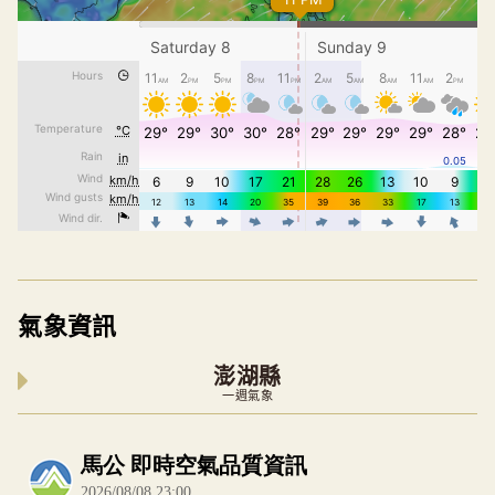
氣象資訊
澎湖縣
一週氣象
內嵌空氣品質小工具為視覺預覽，完整即時空氣