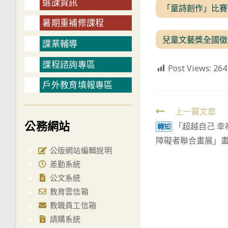
選課資訊
「童詩創作」比賽
暑期重補修課程
兒童文藝獎全國徵
課業輔導
課程諮詢專區
Post Views:
264
戶外教育填報專區
Read
上一篇文章
公務網站
「超越自己 幸福繪
more
轉知
障礙者聯合畫展」
articles
公版網站編輯說明
差勤系統
公文系統
教育雲信箱
教職員工信箱
請購系統