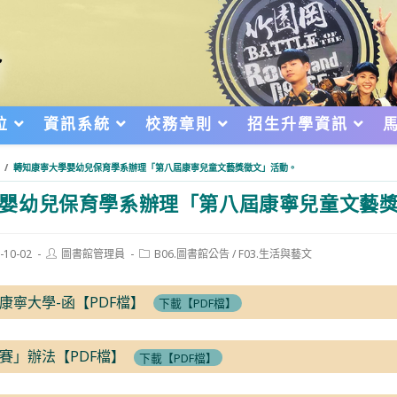
位
資訊系統
校務章則
招生升學資訊
/
轉知康寧大學嬰幼兒保育學系辦理「第八屆康寧兒童文藝獎徵文」活動。
嬰幼兒保育學系辦理「第八屆康寧兒童文藝
Post
Post
-10-02
圖書館管理員
B06.圖書館公告
/
F03.生活與藝文
author:
category:
d:
康寧大學-函【PDF檔】
下載【PDF檔】
賽」辦法【PDF檔】
下載【PDF檔】