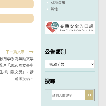
財務資訊
其他
公告類別
下一篇文章
教育學系為獎勵文學
分
理「2026國立臺中
類
生柳川散文獎」，請
踴躍投稿。
搜尋
搜
:::
尋