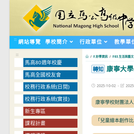
跳
轉
至
主
要
:::
網站導覽
學校簡介
行政單位
教學單
內
容
:::
/
F.好學資訊
/
F03.生活與藝文
馬高80週年校慶
康寧大學
:::
轉知
馬高全國校友會
Post
Post
2025-10-02
2025
校務行政系統(日間)
published:
last
modifie
校務行政系統(實技)
康寧學校財團法人
新生專區
「兒童繪本創作比
課程計畫