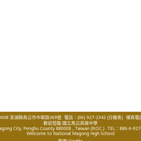
008 澎湖縣馬公市中華路369號
電話：(06) 927-2342
(分機表)
傳真電話：
歡迎蒞臨 國立馬公高級中學
ong City, Penghu County 880008 , Taiwan (R.O.C.)
TEL：886-6-927
Welcome to National Magong High School
致謝 Credits