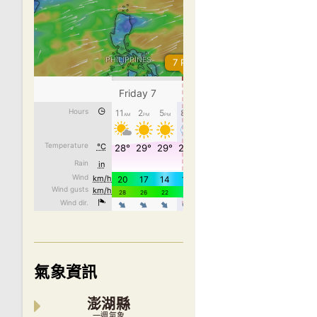
氣象資訊
澎湖縣
一週氣象