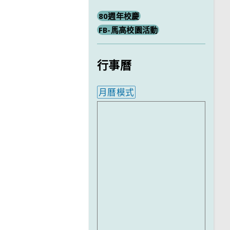
80週年校慶
FB-馬高校園活動
行事曆
月曆模式
內嵌行事曆為視覺預覽，完