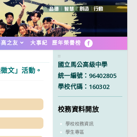
馬高之友
大事紀
歷年榮譽榜
FB
:::
國立馬公高級中學
獎徵文」活動。
統一編號：96402805
學校代碼：160302
校務資料開放
學校校務資訊
學生專區