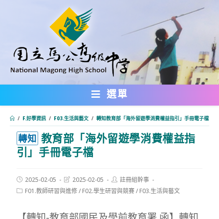
跳
轉
至
主
要
內
選單
容
/
F.好學資訊
/
F03.生活與藝文
/
轉知教育部「海外留遊學消費權益指引」手冊電子檔
教育部「海外留遊學消費權益指
:::
轉知
引」手冊電子檔
Post
Post
Post
2025-02-05
2025-02-05
註冊組幹事
published:
last
author:
Post
F01.教師研習與進修
/
F02.學生研習與競賽
/
F03.生活與藝文
modified:
category:
【轉知-教育部國民及學前教育署 函】轉知