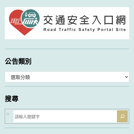
公告類別
分
類
搜尋
搜
:::
尋