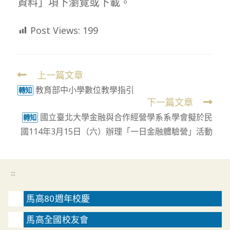
資料」項下瀏覽或下載。
Post Views:
199
上一篇文章
Read
教育部中小學數位教學指引
more
轉知
下一篇文章
articles
國立臺北大學金融與合作經營學系系學會擬於民
轉知
國114年3月15日（六）辦理「一日金融體驗營」活動
:::
馬高80週年校慶
馬高全國校友會