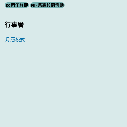
80週年校慶
FB-馬高校園活動
行事曆
月曆模式
內嵌行事曆為視覺預覽，完整行事曆內容請使用