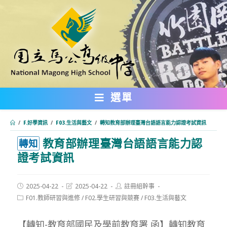
跳
轉
至
主
要
內
選單
容
/
F.好學資訊
/
F03.生活與藝文
/
轉知教育部辦理臺灣台語語言能力認證考試資訊
教育部辦理臺灣台語語言能力認
:::
轉知
證考試資訊
Post
Post
Post
2025-04-22
2025-04-22
註冊組幹事
published:
last
author:
Post
F01.教師研習與進修
/
F02.學生研習與競賽
/
F03.生活與藝文
modified:
category:
【轉知-教育部國民及學前教育署 函】轉知教育