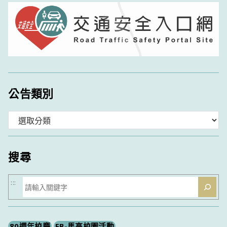
公告類別
分
類
搜尋
搜
:::
尋
80週年校慶
FB-馬高校園活動