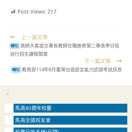
Post Views:
217
上一篇文章
Read
高師大客語文專長教師在職進修第二專長學分班
more
轉知
自行招生課程簡章
articles
下一篇文章
教育部114年8月臺灣台語語言能力認證考試訊息
轉知
:::
馬高80週年校慶
馬高全國校友會
校務行政系統(日間)