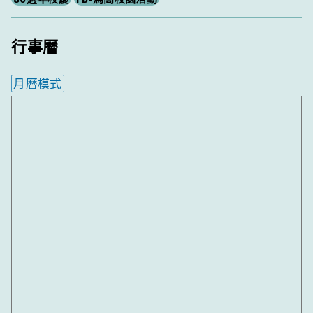
行事曆
月曆模式
內嵌行事曆為視覺預覽，完整行事曆內容請使用