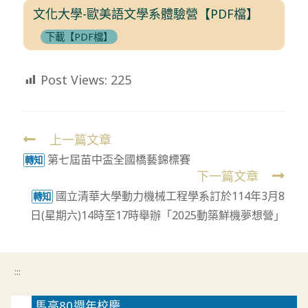
文化大學-歐美語文學系體驗營【PDF檔】
下載【PDF檔】
Post Views:
225
上一篇文章
Read
第七屆苗中盃全國橋藝錦標賽
more
轉知
下一篇文章
articles
國立清華大學動力機械工程學系訂於114年3月8
轉知
日(星期六)14時至17時舉辦「2025動築鮮機夢想營」
:::
馬高80週年校慶