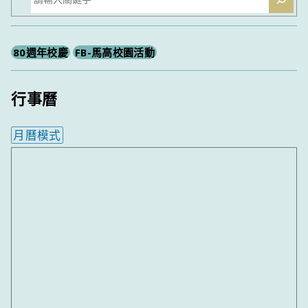
尋
80週年校慶
FB-馬高校園活動
行事曆
月曆模式
內嵌行事曆為視覺預覽，完整行事曆內容請使用