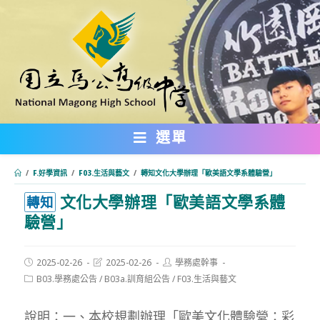
跳
轉
至
主
要
內
選單
容
/
F.好學資訊
/
F03.生活與藝文
/
轉知文化大學辦理「歐美語文學系體驗營」
文化大學辦理「歐美語文學系體
:::
轉知
驗營」
Post
Post
Post
2025-02-26
2025-02-26
學務處幹事
published:
last
author:
Post
B03.學務處公告
/
B03a.訓育組公告
/
F03.生活與藝文
modified:
category:
說明：一、本校規劃辦理「歐美文化體驗營：彩