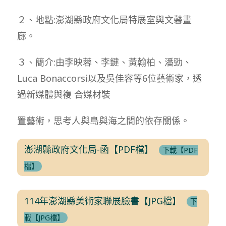
２、地點:澎湖縣政府文化局特展室與文馨畫
廊。
３、簡介:由李映蓉、李鍵、黃翰柏、潘勁、
Luca Bonaccorsi以及吳佳容等6位藝術家，透
過新媒體與複 合媒材裝
置藝術，思考人與島與海之間的依存關係。
澎湖縣政府文化局-函【PDF檔】
下載【PDF
檔】
114年澎湖縣美術家聯展臉書【JPG檔】
下
載【JPG檔】