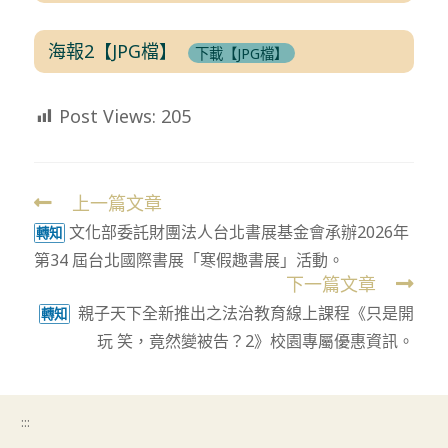
海報2【JPG檔】
下載【JPG檔】
Post Views:
205
上一篇文章
Read
文化部委託財團法人台北書展基金會承辦2026年
more
轉知
第34 屆台北國際書展「寒假趣書展」活動。
articles
下一篇文章
親子天下全新推出之法治教育線上課程《只是開
轉知
玩 笑，竟然變被告？2》校園專屬優惠資訊。
:::