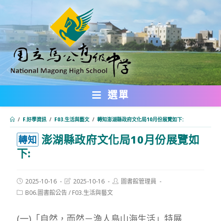
跳
轉
至
主
要
內
選單
容
/
F.好學資訊
/
F03.生活與藝文
/
轉知澎湖縣政府文化局10月份展覽如下:
澎湖縣政府文化局10月份展覽如
:::
轉知
下:
Post
Post
Post
2025-10-16
2025-10-16
圖書館管理員
published:
last
author:
Post
B06.圖書館公告
/
F03.生活與藝文
modified:
category:
(一)「自然，而然－漁人島山海生活」特展