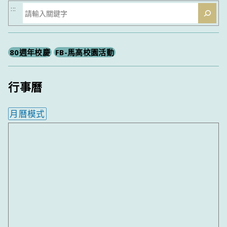
搜
:::
尋
80週年校慶
FB-馬高校園活動
行事曆
月曆模式
內嵌行事曆為視覺預覽，完整行事曆內容請使用