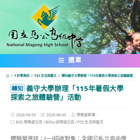
跳
轉
至
主
要
內
選單
容
/
F.好學資訊
/
F03.生活與藝文
/
轉知義守大學辦理「115年暑假大學探索之旅體驗營」活
義守大學辦理「115年暑假大學
:::
轉知
探索之旅體驗營」活動
Post
Post
Post
2026-06-03
2026-06-03
學務處幹事
published:
last
author:
Post
B03.學務處公告
/
B03a.訓育組公告
/
F03.生活與藝文
modified:
category:
體驗營資訊：(一)招收對象：全國公私立高中學