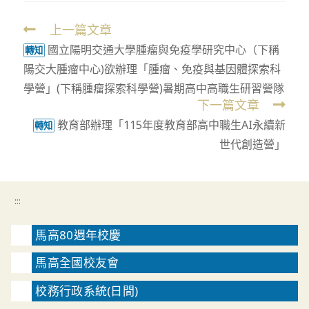
上一篇文章
Read
國立陽明交通大學腫瘤與免疫學研究中心（下稱
more
轉知
陽交大腫瘤中心)欲辦理「腫瘤、免疫與基因體探索科
articles
學營」(下稱腫瘤探索科學營)暑期高中高職生研習營隊
下一篇文章
教育部辦理「115年度教育部高中職生AI永續新
轉知
世代創造營」
:::
馬高80週年校慶
馬高全國校友會
校務行政系統(日間)