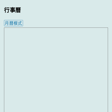
行事曆
月曆模式
內嵌行事曆為視覺預覽，完整行事曆內容請使用