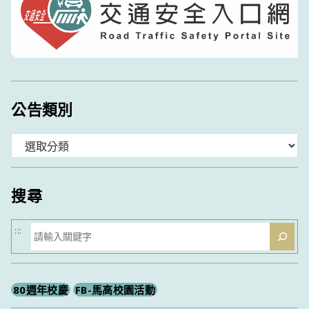
公告類別
分
類
搜尋
搜
:::
尋
80週年校慶
FB-馬高校園活動