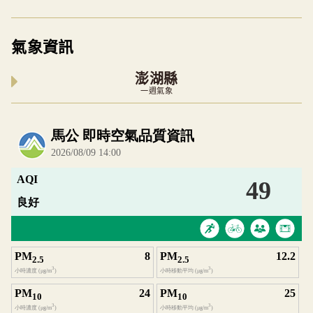
氣象資訊
澎湖縣
一週氣象
內嵌空氣品質小工具為視覺預覽，完整即時空氣