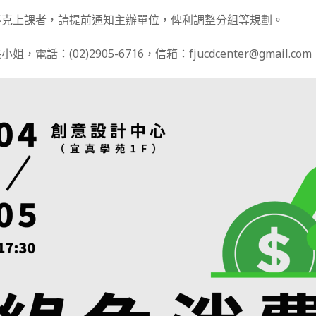
不克上課者，請提前通知主辦單位，俾利調整分組等規劃。
電話：(02)2905-6716，信箱：fjucdcenter@gmail.com