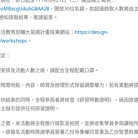
網址：即日起至111年6月27日（二）開放線上報名：
e/woMBscgUdubG8AA28
，開放30位名額，如超過錄取人數將由主
il通知錄取結果，敬請留意。
請洽教育部輔大苗圃計畫成果網站：
https://design-
tw/workshops
。
規定：
間安排及活動人數之故，請配合全程配戴口罩。
程時間地點、內容、師資及辦理形式保留調整權力，若有異動將
作坊結束的同時，全程參與者將核發《研習時數證明》。倘因故
求主辦方提供任何研習證明。
廣之需，本活動將全程進行錄影及拍照，並將收集學員參與課程
示。故報名活動時將請學員簽署乙份肖像權同意書及乙份智慧財