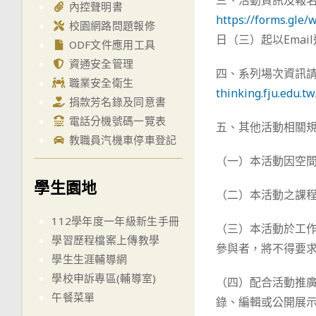
三、活動資訊及報名
內控聲明書
https://forms.gl
校園網路問題報修
日（三）起以Ema
ODF文件應用工具
資通安全管理
四、系列場次資訊
職業安全衛生
thinking.fju.edu.
捐款芳名錄及同意書
電話分機號碼一覽表
五、其他活動相關
教職員汽機車停車登記
（一）本活動因空
學生園地
（二）本活動之課
112學年度一年級新生手冊
（三）本活動於工
學習歷程檔案上傳教學
參與者，將不得要
學生生涯輔導網
學校申訴專區(輔導室)
（四）配合活動推
午餐菜單
錄、編輯或公開展