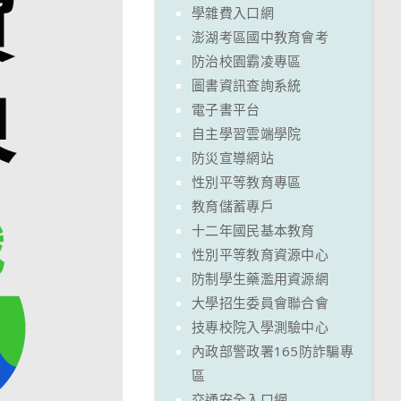
學雜費入口網
澎湖考區國中教育會考
防治校園霸凌專區
圖書資訊查詢系統
電子書平台
自主學習雲端學院
防災宣導網站
性別平等教育專區
教育儲蓄專戶
十二年國民基本教育
性別平等教育資源中心
防制學生藥濫用資源網
大學招生委員會聯合會
技專校院入學測驗中心
內政部警政署165防詐騙專
區
交通安全入口網