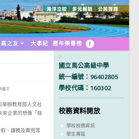
馬高之友
大事紀
歷年榮譽榜
FB
:::
國立馬公高級中學
統一編號：96402805
學校代碼：160302
活與藝文
5日舉辦教育部人文社
校務資料開放
30未來企業的想像「綠
學校校務資訊
差假、課務及費用等
學生專區