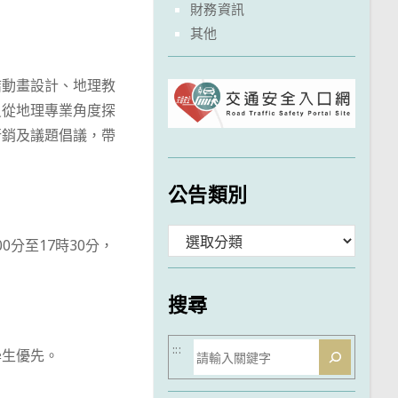
財務資訊
其他
結動畫設計、地理教
員從地理專業角度探
行銷及議題倡議，帶
公告類別
分
0分至17時30分，
類
搜尋
搜
:::
學生優先。
尋