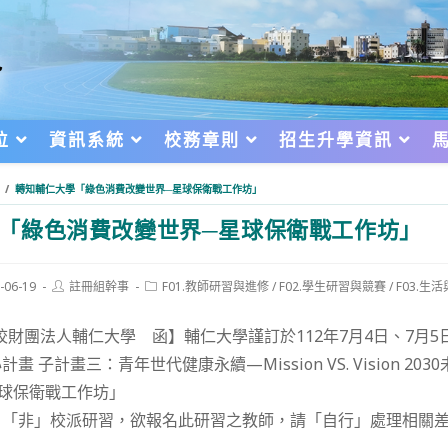
位
資訊系統
校務章則
招生升學資訊
/
轉知輔仁大學「綠色消費改變世界─星球保衛戰工作坊」
「綠色消費改變世界─星球保衛戰工作坊」
Post
Post
-06-19
註冊組幹事
F01.教師研習與進修
/
F02.學生研習與競賽
/
F03.生
author:
category:
d:
校財團法人輔仁大學 函】輔仁大學謹訂於112年7月4日、7月
 子計畫三：青年世代健康永續—Mission VS. Vision 20
球保衛戰工作坊」
，「非」校派研習，欲報名此研習之教師，請「自行」處理相關