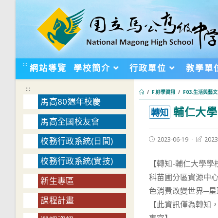
跳
轉
至
主
要
:::
網站導覽
學校簡介
行政單位
教學單
內
容
:::
/
F.好學資訊
/
F03.生活與藝文
馬高80週年校慶
輔仁大學
:::
轉知
馬高全國校友會
Post
Post
2023-06-19
2023
校務行政系統(日間)
published:
last
modifie
校務行政系統(實技)
【轉知-輔仁大學學
科苗圃分區資源中心計畫
新生專區
色消費改變世界─星
課程計畫
【此資訊僅為轉知