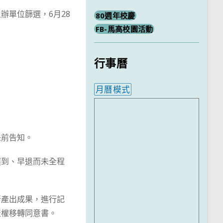
辦單位篩選，6月28
80週年校慶
FB-馬高校園活動
行事曆
月曆模式
內嵌行事曆為視覺預覽，完
提前告知。
遲到、早退而未全程
所產出成果，進行記
產權移轉同意書。