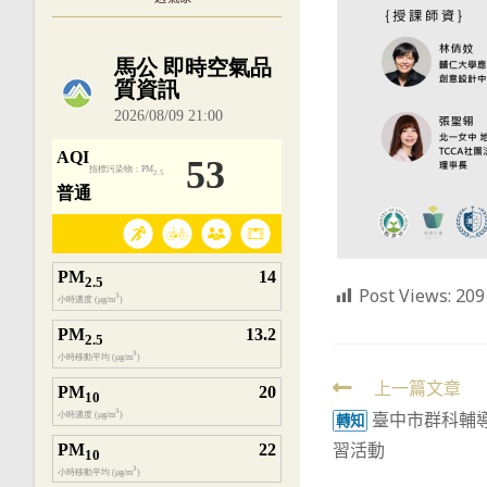
內嵌空氣品質小工具為視覺預覽，完整即時
Post Views:
209
Read
上一篇文章
臺中市群科輔
more
轉知
習活動
articles