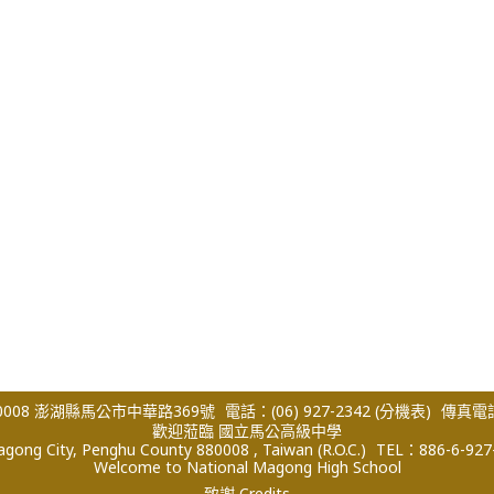
008 澎湖縣馬公市中華路369號
電話：(06) 927-2342
(分機表)
傳真電話：
歡迎蒞臨 國立馬公高級中學
ong City, Penghu County 880008 , Taiwan (R.O.C.)
TEL：886-6-927
Welcome to National Magong High School
致謝 Credits