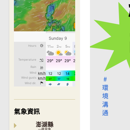
氣象資訊
澎湖縣
一週氣象