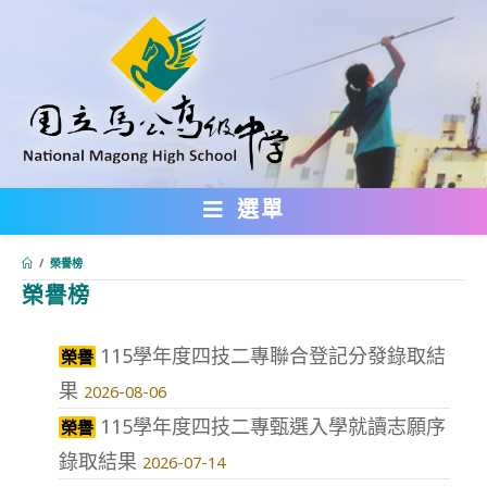
跳
轉
至
主
要
內
選單
容
/
榮譽榜
榮譽榜
:::
115學年度四技二專聯合登記分發錄取結
榮譽
果
2026-08-06
115學年度四技二專甄選入學就讀志願序
榮譽
錄取結果
2026-07-14