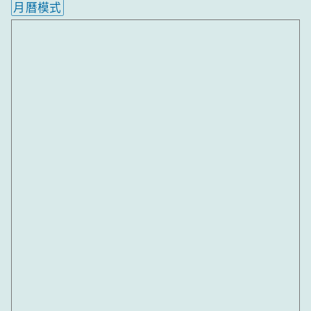
月曆模式
內嵌行事曆為視覺預覽，完整行事曆內容請使用