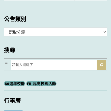
公告類別
分
類
搜尋
搜
:::
尋
80週年校慶
FB-馬高校園活動
行事曆