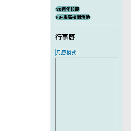
80週年校慶
FB-馬高校園活動
行事曆
月曆模式
內嵌行事曆為視覺預覽，完