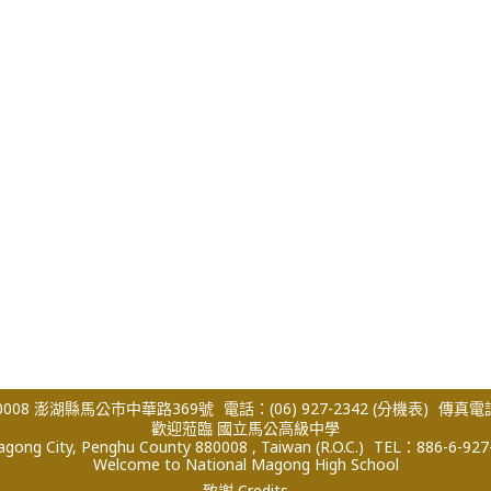
008 澎湖縣馬公市中華路369號
電話：(06) 927-2342
(分機表)
傳真電話：
歡迎蒞臨 國立馬公高級中學
ong City, Penghu County 880008 , Taiwan (R.O.C.)
TEL：886-6-927
Welcome to National Magong High School
致謝 Credits