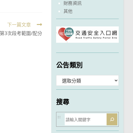
財務資訊
其他
下一篇文章
期第3次段考範圍/配分
公告類別
分
類
搜尋
搜
:::
尋