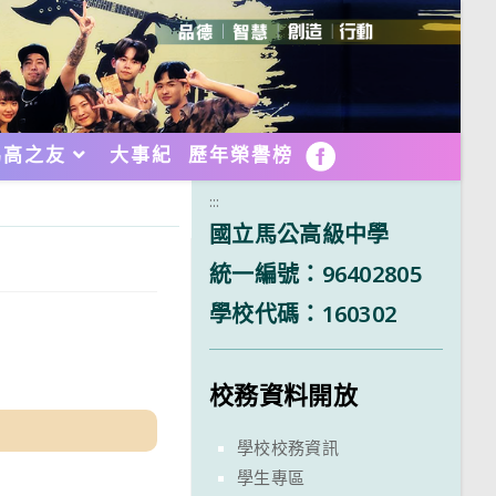
馬高之友
大事紀
歷年榮譽榜
FB
:::
國立馬公高級中學
統一編號：96402805
學校代碼：160302
校務資料開放
學校校務資訊
學生專區