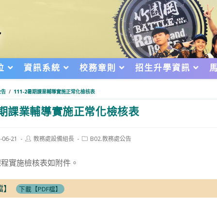
位
資訊系統
校務章則
招生升學資訊
公告
/
111-2暑期課業輔導實施正常化檢核表
2暑期課業輔導實施正常化檢核表
Post
Post
-06-21
教務處設備組長
B02.教務處公告
author:
category:
d:
課程實施檢核表如附件。
檔】
下載【PDF檔】