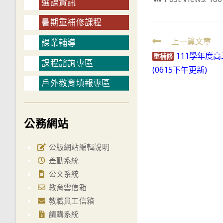
選課資訊
暑期重補修課程
Read
上一篇文章
課業輔導
111學年度
more
重補修
課程諮詢專區
(0615下午更新)
articles
戶外教育填報專區
公務網站
公版網站編輯說明
差勤系統
公文系統
教育雲信箱
教職員工信箱
請購系統