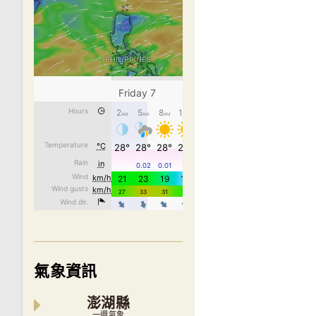
氣象資訊
澎湖縣
一週氣象