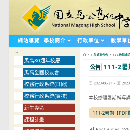
跳
轉
至
主
要
:::
網站導覽
學校簡介
行政單位
教學單
內
容
:::
/
B.各處室公告
/
B02.教務處
馬高80週年校慶
111-
:::
公告
馬高全國校友會
Post
Post
2023-06-21
2023
校務行政系統(日間)
published:
last
modifie
校務行政系統(實技)
本校辦理暑期輔導
新生專區
111-2暑期【PDF
課程計畫
Post Views:
186