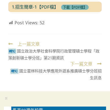
1.招生簡章-1【PDF檔】
下載【PDF檔】
Post Views:
52
上一篇文章
Read
國立政治大學社會科學院行政管理碩士學程「政
more
轉知
策創新碩士學分班」第21期資訊
articles
下一篇文章
國立雲林科技大學應用外語系推廣碩士學分班招
轉知
生訊息
:::