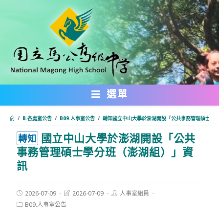
跳
轉
至
主
要
內
選單
容
/
B.各處室公告
/
B09.人事室公告
/
轉知國立中山大學於澎湖開設「公共事務管理碩士學
國立中山大學於澎湖開設「公共
:::
轉知
事務管理碩士學分班（澎湖組）」資
訊
Post
Post
Post
2026-07-09
2026-07-09
人事室組員
published:
last
author:
Post
B09.人事室公告
modified:
category: