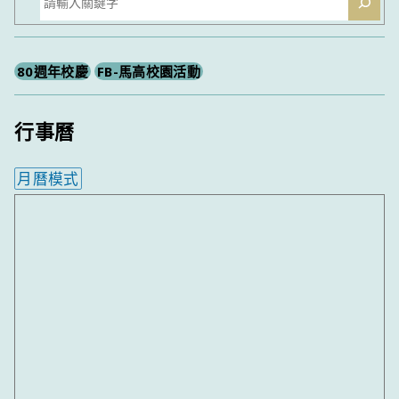
尋
80週年校慶
FB-馬高校園活動
行事曆
月曆模式
內嵌行事曆為視覺預覽，完整行事曆內容請使用