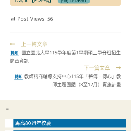
下載【PDF檔】
Post Views:
56
上一篇文章
Read
國立臺北大學115學年度第1學期碩士學分班招生
more
轉知
簡章資訊
articles
下一篇文章
教師諮商輔導支持中心115年「薪傳．傳心」教
轉知
師主題團體（8至12月）實施計畫
:::
馬高80週年校慶