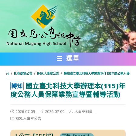
跳
轉
至
主
要
內
選單
容
/
B.各處室公告
/
B09.人事室公告
/
轉知國立臺北科技大學辦理本(115)年度公務人員保
國立臺北科技大學辦理本(115)年
:::
轉知
度公務人員保障業務宣導暨輔導活動
Post
Post
Post
2026-07-09
2026-07-09
人事室組員
published:
last
author:
Post
B09.人事室公告
modified:
category:
1.公文【PDF檔】