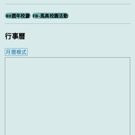
尋
80週年校慶
FB-馬高校園活動
行事曆
月曆模式
內嵌行事曆為視覺預覽，完整行事曆內容請使用