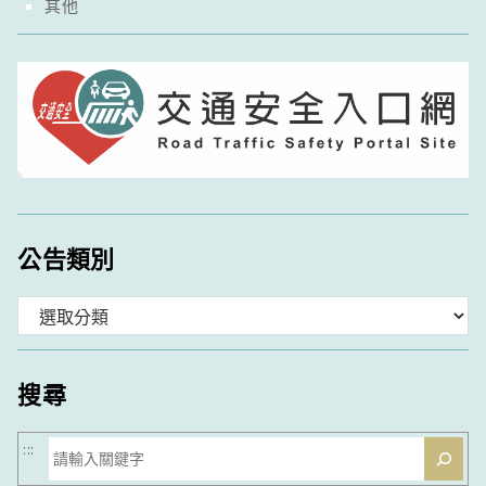
其他
公告類別
分
類
搜尋
搜
:::