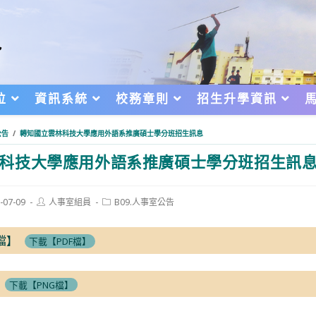
位
資訊系統
校務章則
招生升學資訊
公告
/
轉知國立雲林科技大學應用外語系推廣碩士學分班招生訊息
科技大學應用外語系推廣碩士學分班招生訊
Post
Post
-07-09
人事室組員
B09.人事室公告
author:
category:
d:
檔】
下載【PDF檔】
下載【PNG檔】