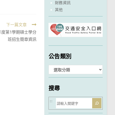
財務資訊
其他
下一篇文章
年度第1學期碩士學分
班招生簡章資訊
公告類別
分
類
搜尋
搜
:::
尋