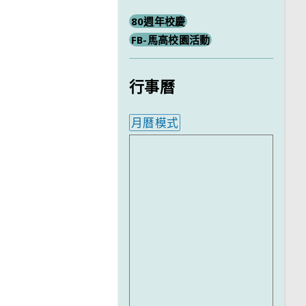
80週年校慶
FB-馬高校園活動
行事曆
月曆模式
內嵌行事曆為視覺預覽，完