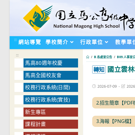
跳
轉
至
主
要
:::
網站導覽
學校簡介
行政單位
教學單
內
容
:::
/
B.各處室公告
/
B09.人事室
馬高80週年校慶
國立雲林
:::
轉知
馬高全國校友會
Post
Post
2026-07-09
2026
校務行政系統(日間)
published:
last
modifie
校務行政系統(實技)
2.招生簡章【PDF
新生專區
3.海報【PNG檔】
課程計畫