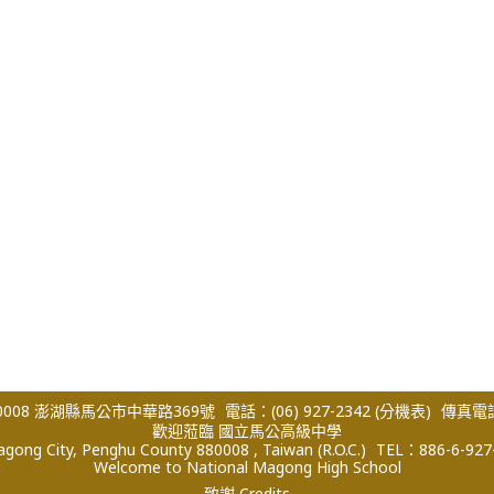
008 澎湖縣馬公市中華路369號
電話：(06) 927-2342
(分機表)
傳真電話：
歡迎蒞臨 國立馬公高級中學
ong City, Penghu County 880008 , Taiwan (R.O.C.)
TEL：886-6-927
Welcome to National Magong High School
致謝 Credits