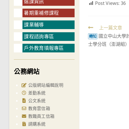
選課資訊
Post Views:
36
暑期重補修課程
課業輔導
Read
上一篇文章
國立中山大學
課程諮詢專區
more
轉知
士學分班（澎湖組
articles
戶外教育填報專區
公務網站
公版網站編輯說明
差勤系統
公文系統
教育雲信箱
教職員工信箱
請購系統