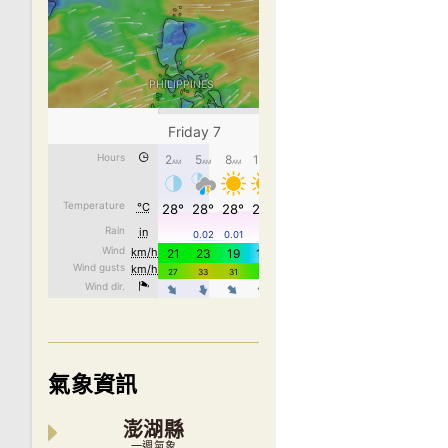
氣象資訊
澎湖縣
一週氣象