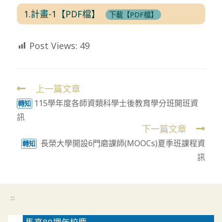
1.計畫-1【PDF檔】
下載【PDF檔】
Post Views:
49
上一篇文章
Read
115學年度各師資類科學士後教育學分班開班資
more
轉知
訊
articles
下一篇文章
長榮大學開設6門磨課師(MOOCs)夏季班課程資
轉知
訊
:::