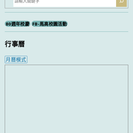
尋
80週年校慶
FB-馬高校園活動
行事曆
月曆模式
內嵌行事曆為視覺預覽，完整行事曆內容請使用