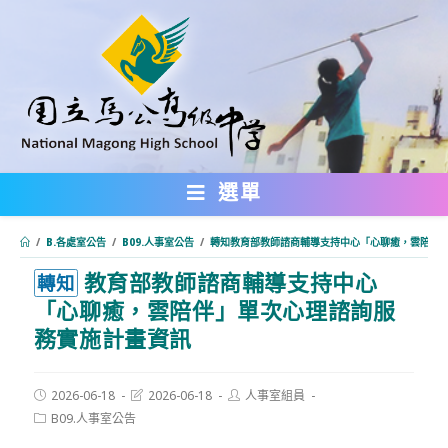
跳
轉
至
主
要
內
選單
容
/
B.各處室公告
/
B09.人事室公告
/
轉知教育部教師諮商輔導支持中心「心聊癒，雲陪伴
教育部教師諮商輔導支持中心
:::
轉知
「心聊癒，雲陪伴」單次心理諮詢服
務實施計畫資訊
Post
Post
Post
2026-06-18
2026-06-18
人事室組員
published:
last
author:
Post
B09.人事室公告
modified:
category: