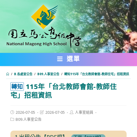
跳
轉
至
主
要
內
選單
容
/
B.各處室公告
/
B09.人事室公告
/
轉知115年「台北教師會館-教師住宅」招租資訊
115年「台北教師會館-教師住
:::
轉知
宅」招租資訊
Post
Post
Post
2026-07-05
2026-07-05
人事室組員
published:
last
author:
Post
B09.人事室公告
modified:
category:
1.出租公告【PDF檔】