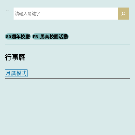
搜
:::
尋
80週年校慶
FB-馬高校園活動
行事曆
月曆模式
內嵌行事曆為視覺預覽，完整行事曆內容請使用