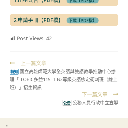
下載【PDF檔】
2.申請手冊【PDF檔】
下載【PDF檔】
Post Views:
42
上一篇文章
Read
國立高雄師範大學全英語與雙語教學推動中心辦
more
轉知
理「 TOEIC多益115–1 B2等級英語檢定衝刺班（線上
articles
班）」招生資訊
下一篇文章
公務人員行政中立宣導
公告
:::