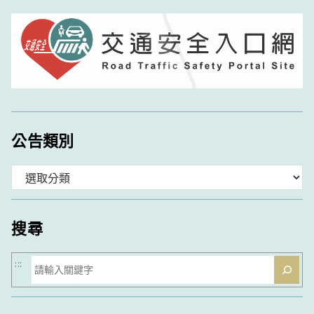
公告類別
分
類
搜尋
搜
:::
尋