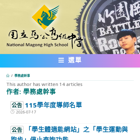
跳
轉
至
主
要
內
選單
容
/
學務處幹事
This author has written 14 articles
作者:
學務處幹事
:::
115學年度導師名單
公告
Post
2026-07-17
published:
「學生體適能網站」之「學生運動與
公告
跑步」停止查詢功能