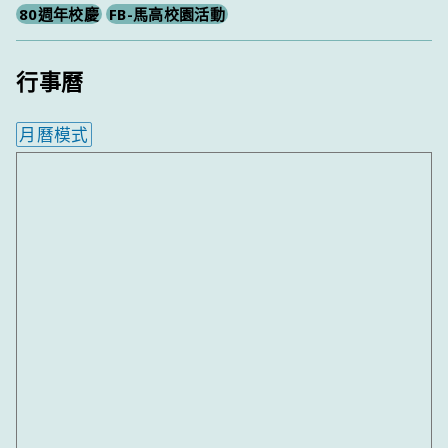
80週年校慶
FB-馬高校園活動
行事曆
月曆模式
內嵌行事曆為視覺預覽，完整行事曆內容請使用