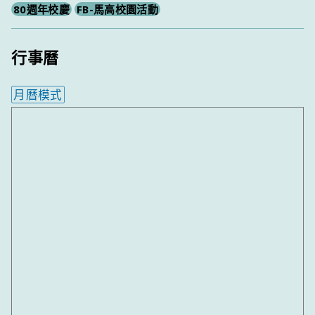
80週年校慶
FB-馬高校園活動
行事曆
月曆模式
內嵌行事曆為視覺預覽，完整行事曆內容請使用