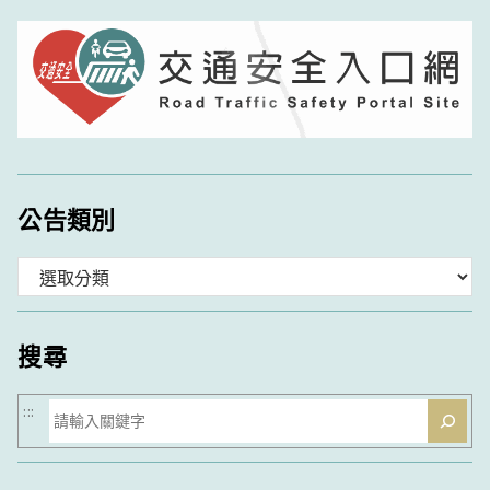
公告類別
分
類
搜尋
搜
:::
尋