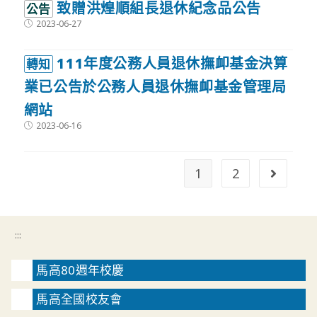
致贈洪煌順組長退休紀念品公告
公告
Post
2023-06-27
published:
111年度公務人員退休撫卹基金決算
轉知
業已公告於公務人員退休撫卹基金管理局
網站
Post
2023-06-16
published:
1
2
Go to t
:::
馬高80週年校慶
馬高全國校友會