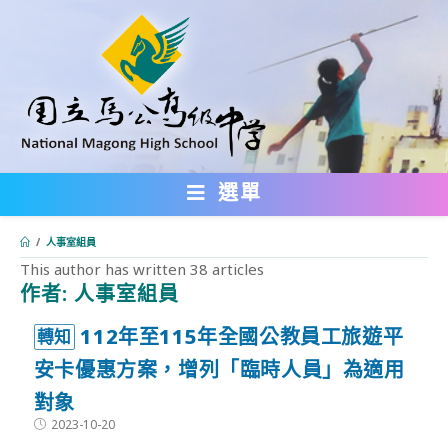
跳
轉
至
主
要
內
選單
容
/
人事室組員
This author has written 38 articles
作者:
人事室組員
:::
112年至115年全國公教員工旅遊平
轉知
安卡優惠方案，增列「臨時人員」為適用
對象
Post
2023-10-20
published: