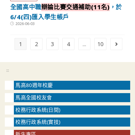
全國高中職
辯論比賽交通補助(11名)
，於
6/4(四)匯入學生帳戶
Post
2026-06-03
published:
1
2
3
4
...
10
Go to t
:::
馬高80週年校慶
馬高全國校友會
校務行政系統(日間)
校務行政系統(實技)
新生專區