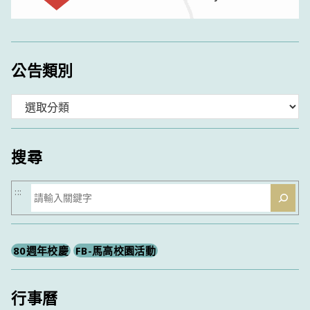
公告類別
分
類
搜尋
搜
:::
尋
80週年校慶
FB-馬高校園活動
行事曆