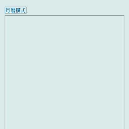
月曆模式
內嵌行事曆為視覺預覽，完整行事曆內容請使用