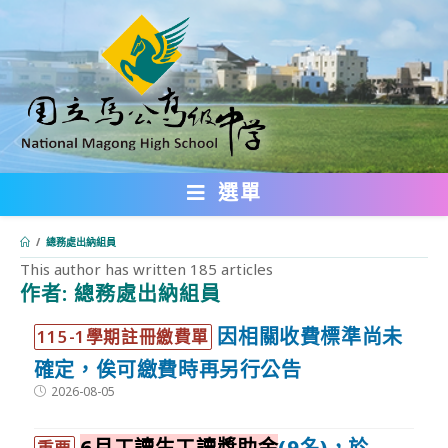
跳
轉
至
主
要
內
選單
容
/
總務處出納組員
This author has written 185 articles
作者:
總務處出納組員
:::
因相關收費標準尚未
115-1學期註冊繳費單
確定，俟可繳費時再另行公告
Post
2026-08-05
published:
6月工讀生工讀獎助金
(9名)，於