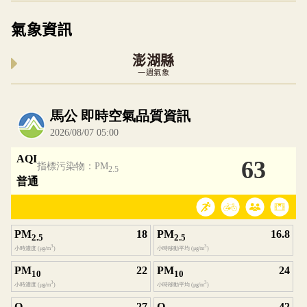
氣象資訊
澎湖縣
一週氣象
內嵌空氣品質小工具為視覺預覽，完整即時空氣