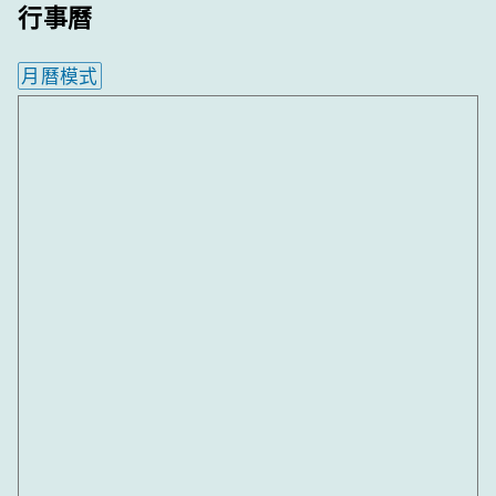
行事曆
月曆模式
內嵌行事曆為視覺預覽，完整行事曆內容請使用