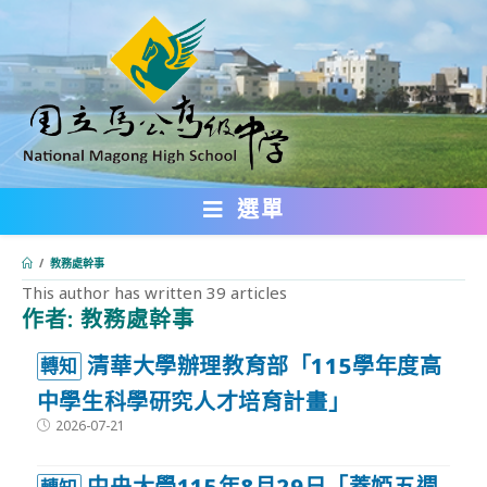
跳
轉
至
主
要
內
選單
容
/
教務處幹事
This author has written 39 articles
作者:
教務處幹事
:::
清華大學辦理教育部「115學年度高
轉知
中學生科學研究人才培育計畫」
Post
2026-07-21
published:
中央大學115年8月29日「蓋婭五週