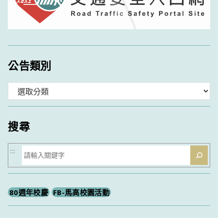
公告類別
分
類
搜尋
搜
:::
尋
80週年校慶
FB-馬高校園活動