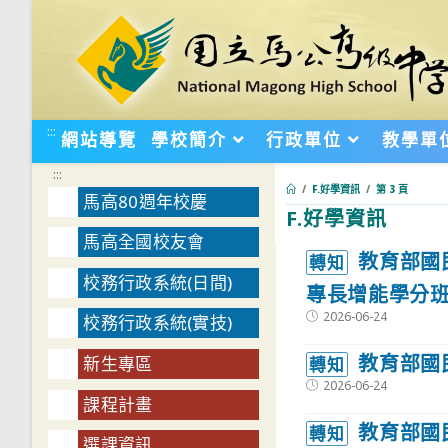
跳
轉
至
主
要
:::
網站導覽
學校簡介
行政單位
教學單
內
:::
容
/
F.好學資訊
/
第 3 頁
馬高80週年校慶
F.好學資訊
馬高全國校友會
:::
教育部國
轉知
校務行政系統(日間)
專長增能學分
Post
2026-06-24
校務行政系統(實技)
published:
教育部國
新生專區
轉知
Post
2026-06-24
published:
課程計畫
教育部國
轉知
選課資訊