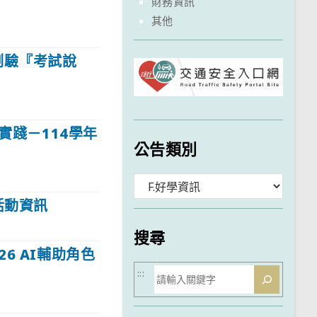
財務資訊
其他
測驗『考試說
實踐－114學年
公告類別
分
活動資訊
類
搜尋
6 AI輔助角色
搜
:::
尋