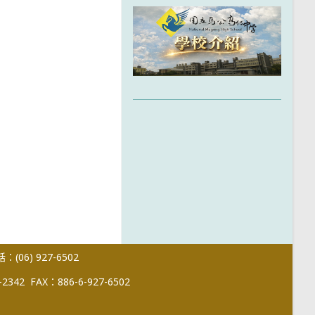
(06) 927-6502
-2342
FAX：886-6-927-6502