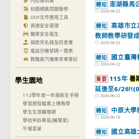
內控聲明書
澎湖縣馬公
轉知
校園網路問題報修
Post
2026-06-22
published:
ODF文件應用工具
高雄市立
轉知
資通安全管理
職業安全衛生
教師教學研發
捐款芳名錄及同意書
Post
2026-06-22
published:
電話分機號碼一覽表
國立臺灣
轉知
教職員汽機車停車登記
Post
2026-06-22
published:
115年
暑
學生園地
重要
延後至6/26!!(
112學年度一年級新生手冊
Post
2026-06-22
published:
學習歷程檔案上傳教學
中原大學
轉知
學生生涯輔導網
Post
2026-06-18
學校申訴專區(輔導室)
published:
午餐菜單
國立高雄
轉知