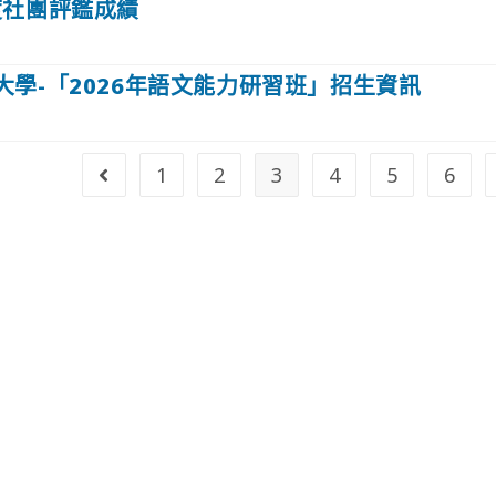
度社團評鑑成績
學-「2026年語文能力研習班」招生資訊
1
2
3
4
5
6
Go to the previous page