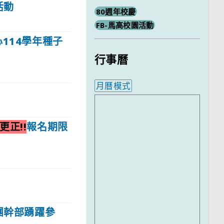
活動
80週年校慶
FB-馬高校園活動
114學年種子
行事曆
月曆模式
內嵌行事曆為視覺預覽，完
更正!!
報名期限
團幹部踴躍參