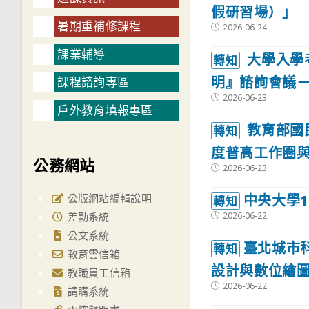
假研習場）」
暑期重補修課程
Post
2026-06-24
published:
課業輔導
大學入學
轉知
明』諮詢會議
課程諮詢專區
Post
2026-06-23
published:
戶外教育填報專區
教育部國民
轉知
度普高工作圈
公務網站
Post
2026-06-23
published:
中央大學
公版網站編輯說明
轉知
Post
2026-06-22
差勤系統
published:
公文系統
臺北城市科
轉知
教育雲信箱
設計與數位繪
教職員工信箱
Post
2026-06-22
請購系統
published: