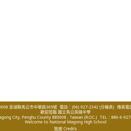
008 澎湖縣馬公市中華路369號
電話：(06) 927-2342
(分機表)
傳真電話：
歡迎蒞臨 國立馬公高級中學
ong City, Penghu County 880008 , Taiwan (R.O.C.)
TEL：886-6-927
Welcome to National Magong High School
致謝 Credits