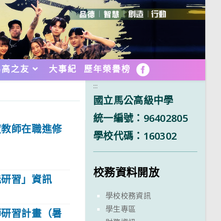
馬高之友
大事紀
歷年榮譽榜
FB
:::
國立馬公高級中學
統一編號：96402805
度教師在職進修
學校代碼：160302
校務資料開放
能研習」資訊
學校校務資訊
學生專區
師研習計畫（暑