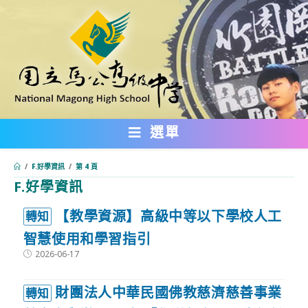
跳
轉
至
主
要
內
選單
容
/
F.好學資訊
/
第 4 頁
F.好學資訊
:::
【教學資源】高級中等以下學校人工
轉知
智慧使用和學習指引
Post
2026-06-17
published:
財團法人中華民國佛教慈濟慈善事業
轉知