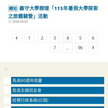
義守大學辦理「115年暑假大學探索
轉知
之旅體驗營」活動
Post
2026-06-03
published:
1
2
3
4
5
6
Go to the previous page
7
...
96
Go to t
:::
馬高80週年校慶
馬高全國校友會
校務行政系統(日間)