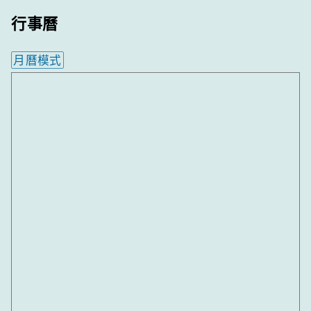
行事曆
月曆模式
內嵌行事曆為視覺預覽，完整行事曆內容請使用