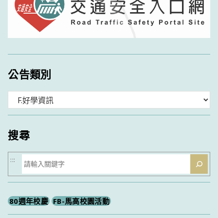
公告類別
分
類
搜尋
搜
:::
尋
80週年校慶
FB-馬高校園活動