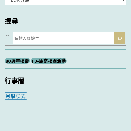
類
搜尋
搜
:::
尋
80週年校慶
FB-馬高校園活動
行事曆
月曆模式
內嵌行事曆為視覺預覽，完整行事曆內容請使用