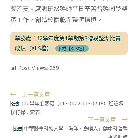
獎乙支。感謝班級導師平日辛苦督導同學整
潔工作，創造校園乾淨整潔環境。
學務處-112學年度第1學期第3階段整潔比賽
成績【XLS檔】
下載【XLS檔】
Post Views:
239
上一篇文章
Read
112學年度寒假（113.01.22-113.02.15）班級返
more
公告
校打掃排定表
articles
下一篇文章
中華醫事科技大學「海洋．島嶼人」健康科普暨
公告
視光服務