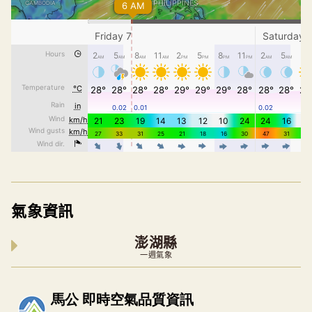
氣象資訊
澎湖縣
一週氣象
內嵌空氣品質小工具為視覺預覽，完整即時空氣