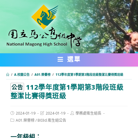
跳
轉
至
主
要
內
選單
容
/
A.校園公告
/
A01.榮譽榜
/
112學年度第1學期第3階段班級整潔比賽得獎班級
112學年度第1學期第3階段班級
:::
公告
整潔比賽得獎班級
Post
Post
Post
2024-01-19
2024-01-19
學務處衛生組長
published:
last
author:
Post
A01.榮譽榜
/
B03d.衛生組公告
modified:
category:
一年級組：