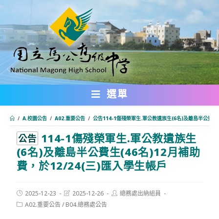
跳
轉
至
主
要
內
選單
容
/
A.校園公告
/
A02.重要公告
/
公告114-1傷殘榮軍生.軍公教遺族生(6名)及離島半公費生(
114-1傷殘榮軍生.軍公教遺族生
:::
公告
(6名)及離島半公費生(46名)12月補助
費，於12/24(三)匯入學生帳戶
Post
Post
Post
2025-12-23
2025-12-26
總務處出納組員
published:
last
author:
Post
A02.重要公告
/
B04.總務處公告
modified:
category: