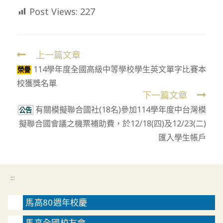
Post Views:
227
上一篇文章
Read
114學年度全國高級中等學校學生英文單字比賽本
more
榮譽
校獲獎名單
articles
下一篇文章
有關模擬聯合國社(18名)參加114學年度中台灣模
公告
擬聯合國會議之機票補助費，於12/18(四)及12/23(二)
匯入學生帳戶
:::
馬高80週年校慶
馬高全國校友會