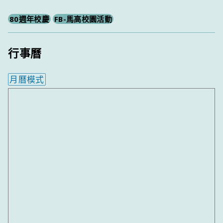
80週年校慶
FB-馬高校園活動
行事曆
月曆模式
內嵌行事曆為視覺預覽，完整行事曆內容請使用