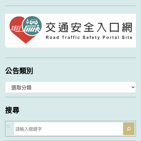
公告類別
分
類
搜尋
搜
:::
尋