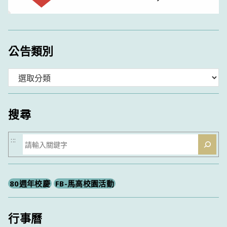
公告類別
分
類
搜尋
搜
:::
尋
80週年校慶
FB-馬高校園活動
行事曆