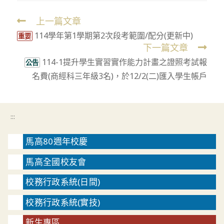
上一篇文章
Read
114學年第1學期第2次段考範圍/配分(更新中)
more
重要
下一篇文章
articles
114-1提升學生實習實作能力計畫之證照考試報
公告
名費(商經科三年級3名)，於12/2(二)匯入學生帳戶
:::
馬高80週年校慶
馬高全國校友會
校務行政系統(日間)
校務行政系統(實技)
新生專區