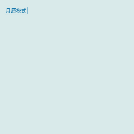
月曆模式
內嵌行事曆為視覺預覽，完整行事曆內容請使用