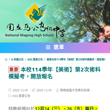
跳
轉
至
主
要
內
選單
容
/
A.校園公告
/
A02.重要公告
/
重要本校114學年【美術】第2次術科模擬考，開放報名
本校114學年【美術】第2次術科
:::
重要
模擬考，開放報名
Post
Post
Post
2025-12-01
2025-12-01
教務處藝才班專任助理
published:
last
author:
Post
A02.重要公告
modified:
category:
特教組預計於
12月24（三）、26（五
）
兩日，