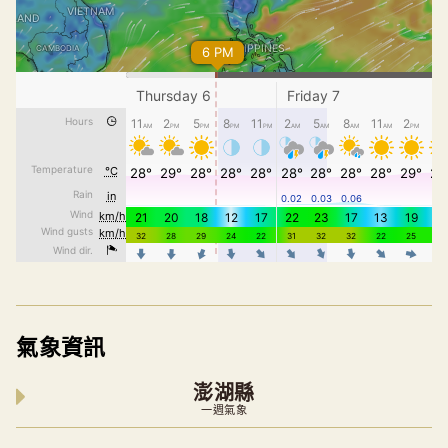
氣象資訊
澎湖縣
一週氣象