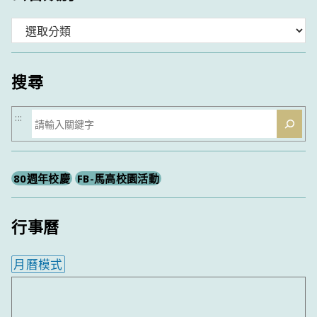
分
類
搜尋
搜
:::
尋
80週年校慶
FB-馬高校園活動
行事曆
月曆模式
內嵌行事曆為視覺預覽，完整行事曆內容請使用