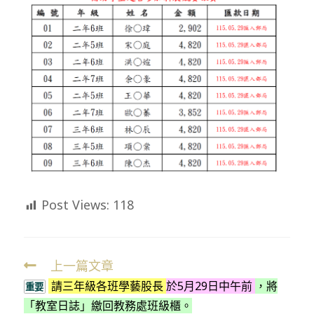
Post Views:
118
上一篇文章
Read
請三年級各班學藝股長
於5月29日中午前
，將
more
重要
「教室日誌」繳回教務處班級櫃。
articles