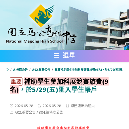
跳
轉
至
主
要
內
選單
容
/
A.校園公告
/
A02.重要公告
/
重要補助學生參加科展競賽旅費(9名)，於5/29(五)匯入
補助學生參加科展競賽旅費(9
:::
重要
名)
，於5/29(五)匯入學生帳戶
Post
Post
Post
2026-05-28
2026-05-28
總務處出納組員
published:
last
author:
Post
A02.重要公告
/
B04.總務處公告
modified:
category: