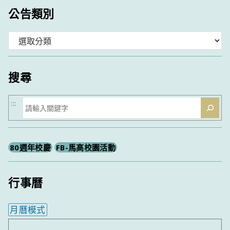
公告類別
分
類
搜尋
搜
:::
尋
80週年校慶
FB-馬高校園活動
行事曆
月曆模式
內嵌行事曆為視覺預覽，完整行事曆內容請使用