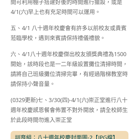
間可利用棚子搭建好後的時間進行擺設，或是
4/1(六)早上也有充足時間可以運用。
五、4/1 八十週年校慶會有許多以前校友或貴賓
蒞臨學校，遇到來賓請保持禮儀禮貌。
六、4/1八十週年校慶傑出校友頒獎典禮為1500
開始，該時段也是一二年級設置攤位清掃時間，
請將自己班級攤位清掃完畢，有經過階梯教室時
請保持小聲音量。
(0329更新)七、3/30(四)-4/1(六)崇正堂進行八十
週年校慶感恩餐會佈置不對外開放，請全校師生
於此段時間勿進入崇正堂
訓育組：八十週年校慶封面圖-2【JPG檔】