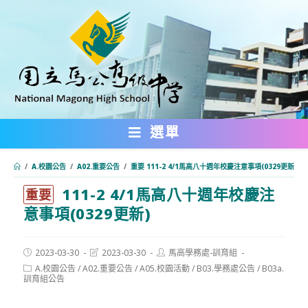
跳
轉
至
主
要
內
選單
容
/
A.校園公告
/
A02.重要公告
/
重要 111-2 4/1馬高八十週年校慶注意事項(0329更新)
111-2 4/1馬高八十週年校慶注
:::
重要
意事項(0329更新)
Post
Post
Post
2023-03-30
2023-03-30
馬高學務處-訓育組
published:
last
author:
Post
A.校園公告
/
A02.重要公告
/
A05.校園活動
/
B03.學務處公告
/
B03a.
modified:
category:
訓育組公告