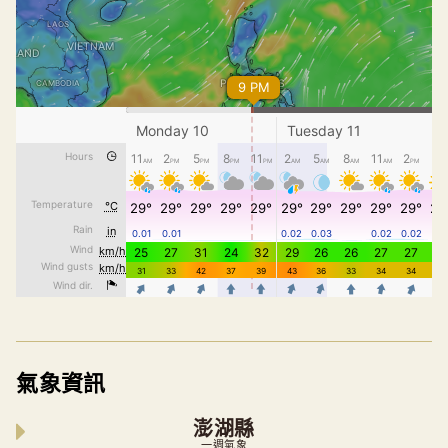
氣象資訊
澎湖縣
一週氣象