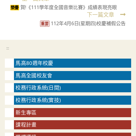
賀!《111學年度全國音樂比賽》成績表現亮眼
more
榮譽
下一篇文章
articles
112年4月6日(星期四)校慶補假公告
重要
:::
馬高80週年校慶
馬高全國校友會
校務行政系統(日間)
校務行政系統(實技)
新生專區
課程計畫