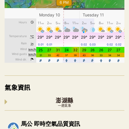
氣象資訊
澎湖縣
一週氣象
內嵌空氣品質小工具為視覺預覽，完整即時空氣