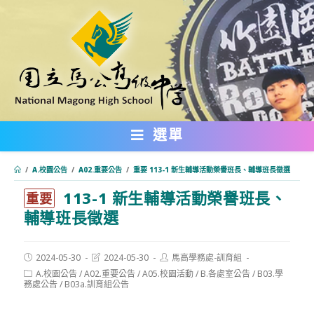
跳
轉
至
主
要
內
選單
容
/
A.校園公告
/
A02.重要公告
/
重要 113-1 新生輔導活動榮譽班長、輔導班長徵選
113-1 新生輔導活動榮譽班長、
:::
重要
輔導班長徵選
Post
Post
Post
2024-05-30
2024-05-30
馬高學務處-訓育組
published:
last
author:
Post
A.校園公告
/
A02.重要公告
/
A05.校園活動
/
B.各處室公告
/
B03.學
modified:
category:
務處公告
/
B03a.訓育組公告