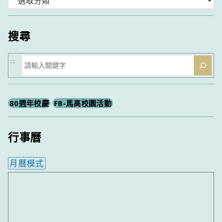
類
搜尋
搜
:::
尋
80週年校慶
FB-馬高校園活動
行事曆
月曆模式
內嵌行事曆為視覺預覽，完整行事曆內容請使用