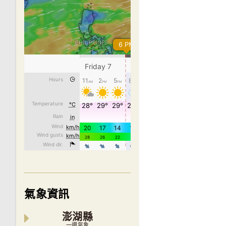
氣象資訊
澎湖縣
一週氣象