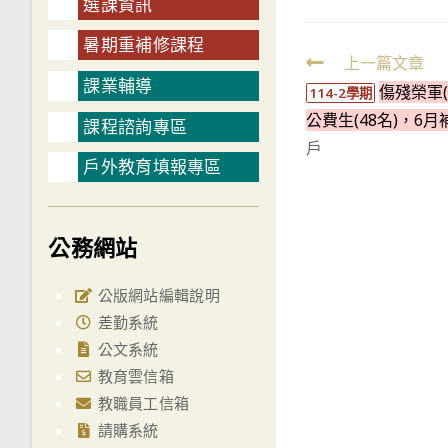
選課資訊
暑期重補修課程
Read
上一篇文章
課業輔導
傷殘榮軍(
more
114-2學期
公費生(48名)，6
articles
課程諮詢專區
戶
戶外教育填報專區
公務網站
公版網站編輯說明
差勤系統
公文系統
教育雲信箱
教職員工信箱
請購系統