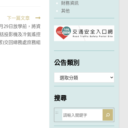
財務資訊
其他
下一篇文章
月29日放學前，將資
包括投影機及冷氣遙控
等)交回總務處庶務組
公告類別
分
類
搜尋
搜
:::
尋