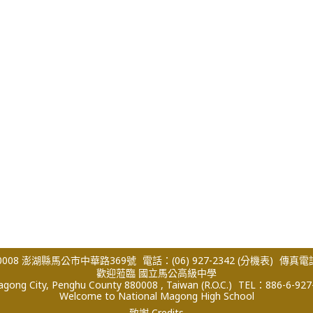
008 澎湖縣馬公市中華路369號
電話：(06) 927-2342
(分機表)
傳真電話：
歡迎蒞臨 國立馬公高級中學
ong City, Penghu County 880008 , Taiwan (R.O.C.)
TEL：886-6-927
Welcome to National Magong High School
致謝 Credits