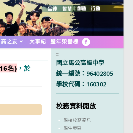
馬高之友
大事紀
歷年榮譽榜
FB
:::
國立馬公高級中學
16名)
，於
統一編號：96402805
學校代碼：160302
校務資料開放
學校校務資訊
學生專區