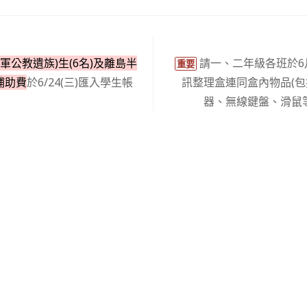
軍公教遺族)生(6名)及離島半
請一、二年級各班於6
重要
月補助費
於6/24(三)匯入學生帳
訊整理盒連同盒內物品(
器、無線鍵盤、滑鼠