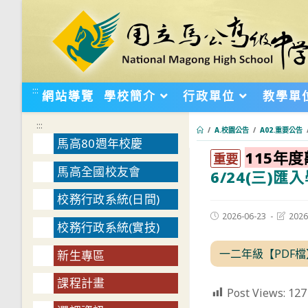
跳
轉
至
主
要
:::
網站導覽
學校簡介
行政單位
教學單
內
容
:::
/
A.校園公告
/
A02.重要公告
馬高80週年校慶
115年
:::
重要
馬高全國校友會
6/24(三)匯
校務行政系統(日間)
Post
Post
2026-06-23
2026
校務行政系統(實技)
published:
last
modifie
一二年級【PDF檔
新生專區
課程計畫
Post Views:
127