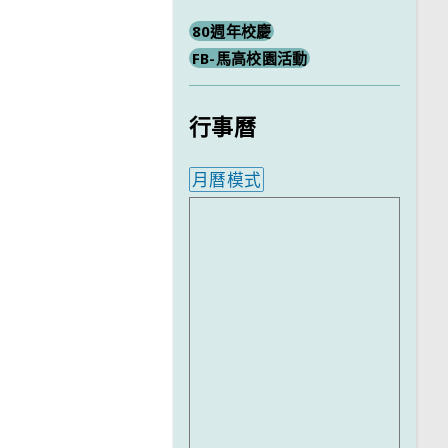
80週年校慶
FB-馬高校園活動
行事曆
月曆模式
內嵌行事曆為視覺預覽，完