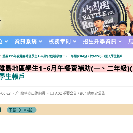
位
資訊系統
校務章則
招生升學資訊
/
重要115年度離島地區學生1~6月午餐費補助(一、二年級)(16名)，於6/24(三)匯入學生帳戶
度離島地區學生1~6月午餐費補助(一、二年級)(
入學生帳戶
Post
Post
-06-23
總務處出納組員
A02.重要公告
/
B04.總務處公告
author:
category:
d:
】
下載【PDF檔】