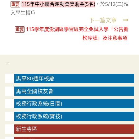
115年中小聯合運動會獎助金(5名)
，於5/12(二)匯
more
重要
入學生帳戶
articles
下一篇文章
115學年度澎湖區學習區完全免試入學「公告撕
重要
榜序號」及注意事項
:::
馬高80週年校慶
馬高全國校友會
校務行政系統(日間)
校務行政系統(實技)
新生專區