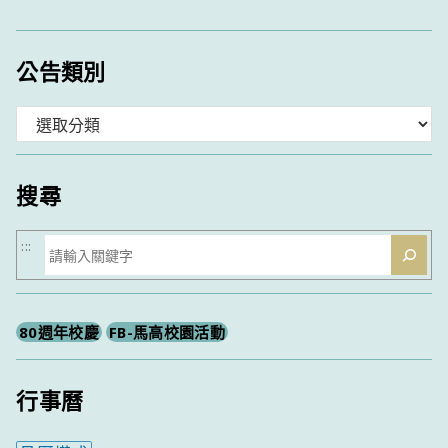
公告類別
分
類
搜尋
搜
:::
尋
80週年校慶
FB-馬高校園活動
行事曆