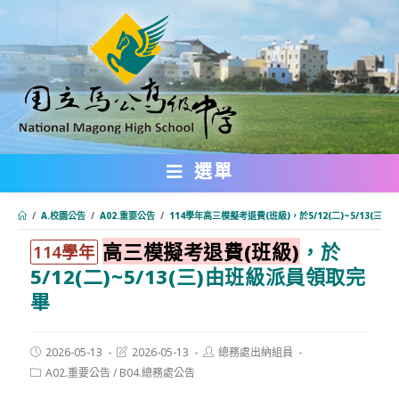
跳
轉
至
主
要
內
選單
容
/
A.校園公告
/
A02.重要公告
/
114學年高三模擬考退費(班級)，於5/12(二)~5/13(三
高三模擬考退費(班級)
，於
:::
114學年
5/12(二)~5/13(三)由班級派員領取完
畢
Post
Post
Post
2026-05-13
2026-05-13
總務處出納組員
published:
last
author:
Post
A02.重要公告
/
B04.總務處公告
modified:
category: