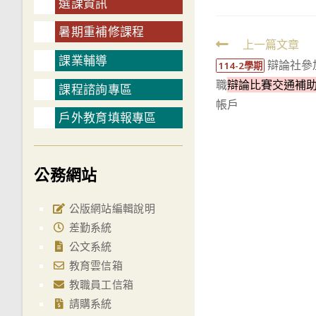
選課資訊
暑期重補修課程
Read
上一篇文章
課業輔導
辯論社參
more
114-2學期
職
辯論比賽交通補助(
articles
課程諮詢專區
帳戶
戶外教育填報專區
公務網站
公版網站編輯說明
差勤系統
公文系統
教育雲信箱
教職員工信箱
請購系統