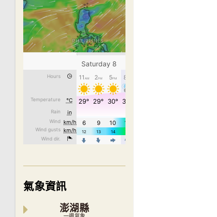
氣象資訊
澎湖縣
一週氣象