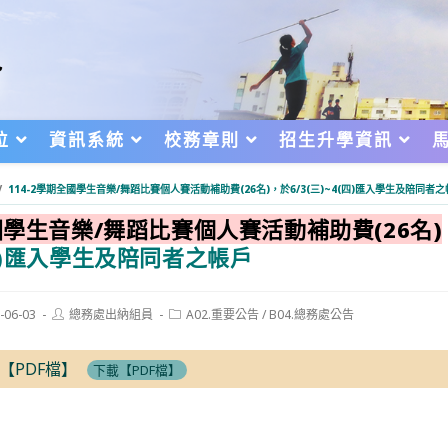
位
資訊系統
校務章則
招生升學資訊
/
114-2學期全國學生音樂/舞蹈比賽個人賽活動補助費(26名)，於6/3(三)~4(四)匯入學生及陪同者
學生音樂/舞蹈比賽個人賽活動補助費(26名)
4(四)匯入學生及陪同者之帳戶
Post
Post
-06-03
總務處出納組員
A02.重要公告
/
B04.總務處公告
author:
category:
d:
【PDF檔】
下載【PDF檔】