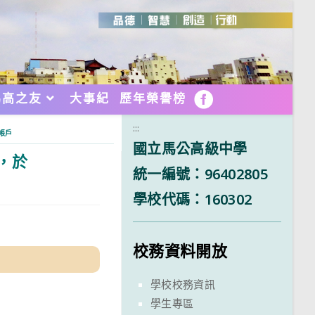
馬高之友
大事紀
歷年榮譽榜
FB
:::
之帳戶
國立馬公高級中學
，於
統一編號：96402805
學校代碼：160302
校務資料開放
學校校務資訊
學生專區