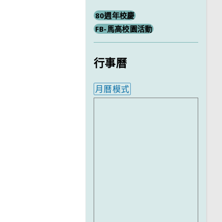
80週年校慶
FB-馬高校園活動
行事曆
月曆模式
內嵌行事曆為視覺預覽，完