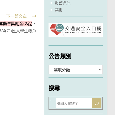
財務資訊
其他
下一篇文章
運動會獎勵金(2名)
，
6/4(四)匯入學生帳戶
公告類別
分
類
搜尋
搜
:::
尋