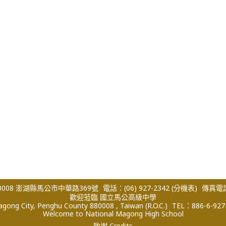
008 澎湖縣馬公市中華路369號
電話：(06) 927-2342
(分機表)
傳真電話：
歡迎蒞臨 國立馬公高級中學
ong City, Penghu County 880008 , Taiwan (R.O.C.)
TEL：886-6-927
Welcome to National Magong High School
致謝 Credits