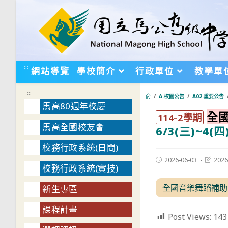
跳
轉
至
主
要
:::
網站導覽
學校簡介
行政單位
教學單
內
容
:::
/
A.校園公告
/
A02.重要公告
馬高80週年校慶
全國
:::
114-2學期
馬高全國校友會
6/3(三)~
校務行政系統(日間)
Post
Post
2026-06-03
2026
校務行政系統(實技)
published:
last
modifie
全國音樂舞蹈補助
新生專區
課程計畫
Post Views:
143