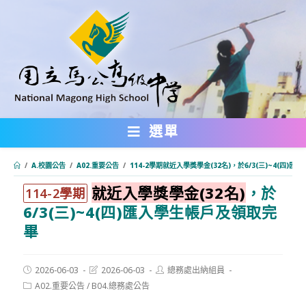
跳
轉
至
主
要
內
選單
容
/
A.校園公告
/
A02.重要公告
/
114-2學期就近入學獎學金(32名)，於6/3(三)~4(四)
就近入學獎學金(32名)
，於
:::
114-2學期
6/3(三)~4(四)匯入學生帳戶及領取完
畢
Post
Post
Post
2026-06-03
2026-06-03
總務處出納組員
published:
last
author:
Post
A02.重要公告
/
B04.總務處公告
modified:
category: