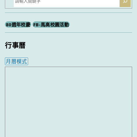
尋
80週年校慶
FB-馬高校園活動
行事曆
月曆模式
內嵌行事曆為視覺預覽，完整行事曆內容請使用