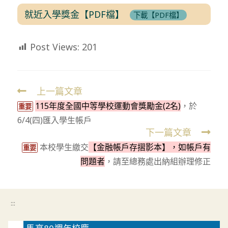
就近入學獎金【PDF檔】
下載【PDF檔】
Post Views:
201
上一篇文章
Read
115年度全國中等學校運動會獎勵金(2名)
，於
more
重要
6/4(四)匯入學生帳戶
articles
下一篇文章
本校學生繳交
【金融帳戶存摺影本】，如帳戶有
重要
問題者
，請至總務處出納組辦理修正
:::