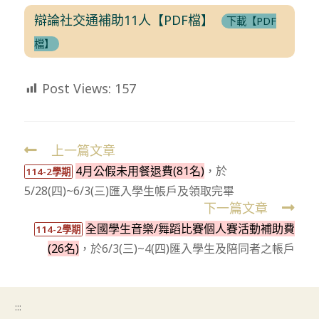
辯論社交通補助11人【PDF檔】
下載【PDF
檔】
Post Views:
157
上一篇文章
Read
4月公假未用餐退費(81名)
，於
more
114-2學期
5/28(四)~6/3(三)匯入學生帳戶及領取完畢
articles
下一篇文章
全國學生音樂/舞蹈比賽個人賽活動補助費
114-2學期
(26名)
，於6/3(三)~4(四)匯入學生及陪同者之帳戶
:::