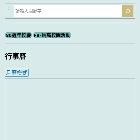
搜
:::
尋
80週年校慶
FB-馬高校園活動
行事曆
月曆模式
內嵌行事曆為視覺預覽，完整行事曆內容請使用