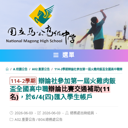
跳
轉
至
主
要
內
選單
容
/
A.校園公告
/
A02.重要公告
/
114-2學期辯論社參加第一屆火雞肉飯盃全國高中職辯論比賽
辯論社參加第一屆火雞肉飯
:::
114-2學期
盃全國高中職
辯論比賽交通補助(11
名)
，於6/4(四)匯入學生帳戶
Post
Post
Post
2026-06-03
2026-06-03
總務處出納組員
published:
last
author:
Post
A02.重要公告
/
B04.總務處公告
modified:
category: