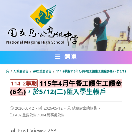
跳
轉
至
主
要
內
選單
容
/
A.校園公告
/
A02.重要公告
/
114-2學期115年4月午餐工讀生工讀金(6名)，於5/12(
115年4月午餐工讀生工讀金
:::
114-2學期
(6名)
，於5/12(二)匯入學生帳戶
Post
Post
Post
2026-05-12
2026-05-12
總務處出納組員
published:
last
author:
Post
A02.重要公告
/
B04.總務處公告
modified:
category:
Post Views:
268