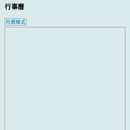
行事曆
月曆模式
內嵌行事曆為視覺預覽，完整行事曆內容請使用