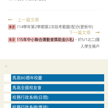
上一篇文章
Read
114學年第2學期第2次段考範圍/配分(更新中)
more
重要
下一篇文章
articles
115年中小聯合運動會獎助金(5名)
，於5/12(二)匯
重要
入學生帳戶
:::
馬高80週年校慶
馬高全國校友會
校務行政系統(日間)
校務行政系統(實技)