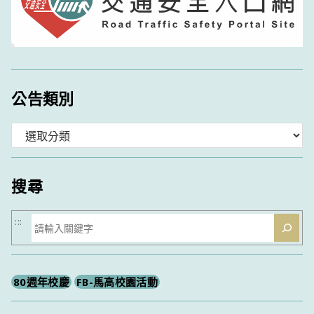
公告類別
分
類
搜尋
搜
:::
尋
80週年校慶
FB-馬高校園活動