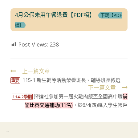
4月公假未用午餐退費【PDF檔】
下載【PDF
檔】
Post Views:
238
上一篇文章
Read
115-1 新生輔導活動榮譽班長、輔導班長徵選
more
重要
下一篇文章
articles
辯論社參加第一屆火雞肉飯盃全國高中職
辯
114-2學期
論比賽交通補助(11名)
，於6/4(四)匯入學生帳戶
:::