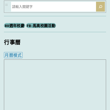
搜
:::
尋
80週年校慶
FB-馬高校園活動
行事曆
月曆模式
內嵌行事曆為視覺預覽，完整行事曆內容請使用