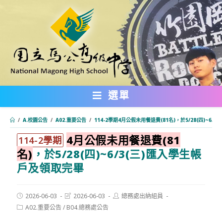
跳
轉
至
主
要
內
選單
容
/
A.校園公告
/
A02.重要公告
/
114-2學期4月公假未用餐退費(81名)，於5/28(四)~6/
4月公假未用餐退費(81
:::
114-2學期
名)
，於5/28(四)~6/3(三)匯入學生帳
戶及領取完畢
Post
Post
Post
2026-06-03
2026-06-03
總務處出納組員
published:
last
author:
Post
A02.重要公告
/
B04.總務處公告
modified:
category: