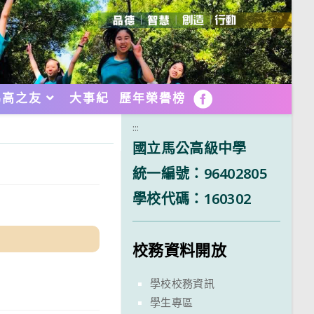
馬高之友
大事紀
歷年榮譽榜
FB
:::
國立馬公高級中學
統一編號：96402805
學校代碼：160302
校務資料開放
學校校務資訊
學生專區