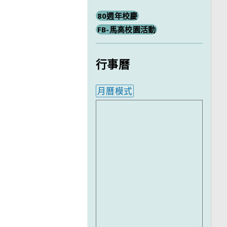
80週年校慶
FB-馬高校園活動
行事曆
月曆模式
內嵌行事曆為視覺預覽，完