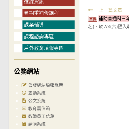
選課資訊
Read
上一篇文章
暑期重補修課程
補助普通科三
more
重要
課業輔導
名)，於7/4(六)匯
articles
課程諮詢專區
戶外教育填報專區
公務網站
公版網站編輯說明
差勤系統
公文系統
教育雲信箱
教職員工信箱
請購系統