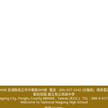
008 澎湖縣馬公市中華路369號
電話：(06) 927-2342
(分機表)
傳真電話：
歡迎蒞臨 國立馬公高級中學
ong City, Penghu County 880008 , Taiwan (R.O.C.)
TEL：886-6-927
Welcome to National Magong High School
致謝 Credits