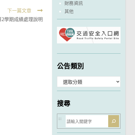
財務資訊
下一篇文章
其他
第2學期成績處理說明
公告類別
分
類
搜尋
搜
:::
尋