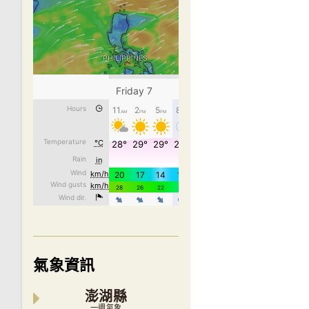
氣象資訊
澎湖縣
一週氣象