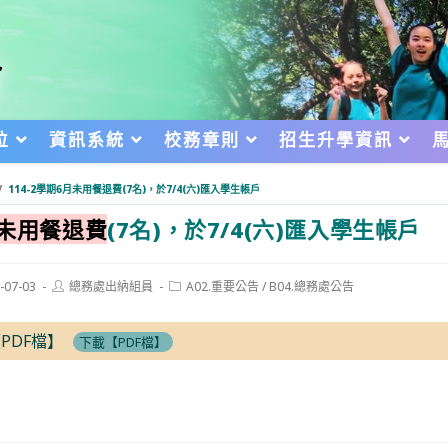
位
資訊系統
校務章則
招生升學資訊
/
114-2學期6月未用餐退費(7名)，於7/4(六)匯入學生帳戶
月未用餐退費
(7名)，於7/4(六)匯入學生帳戶
Post
Post
-07-03
總務處出納組員
A02.重要公告
/
B04.總務處公告
author:
category:
d:
PDF檔】
下載【PDF檔】