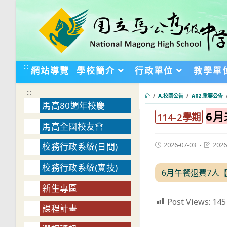
跳
轉
至
主
要
:::
網站導覽
學校簡介
行政單位
教學單
內
容
:::
/
A.校園公告
/
A02.重要公告
馬高80週年校慶
6
:::
114-2學期
馬高全國校友會
Post
Post
2026-07-03
2026
校務行政系統(日間)
published:
last
modifie
校務行政系統(實技)
6月午餐退費7人【
新生專區
Post Views:
145
課程計畫