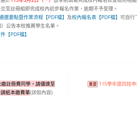
最遲於
115年3月2日（一）
放學前填寫完成校內報名表並檢附相關
後交至註冊組即完成校內初步報名作業，逾期不予受理。
內遴選要點暨作業流程【PDF檔】
及
校內報名表【PDF檔】
可自行
四）公告本校推薦學生名單。
件【PDF檔】
未繳註冊費同學，請儘速至
115學年度四技
重要
申請紙本繳費單
(詳如內容)