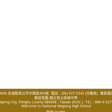
008 澎湖縣馬公市中華路369號
電話：(06) 927-2342
(分機表)
傳真電話：
歡迎蒞臨 國立馬公高級中學
ong City, Penghu County 880008 , Taiwan (R.O.C.)
TEL：886-6-927
Welcome to National Magong High School
致謝 Credits