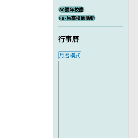
80週年校慶
FB-馬高校園活動
行事曆
月曆模式
內嵌行事曆為視覺預覽，完