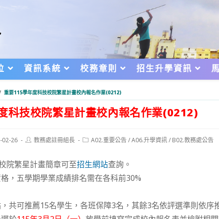
位
資訊系統
校務章則
招生升學資訊
/
重要115學年度科技校院繁星計畫校內報名作業(0212)
年度科技校院繁星計畫校內報名作業(0212)
Post
Post
-02-26
教務處註冊組長
A02.重要公告
/
A06.升學資訊
/
B02.教務處公告
author:
category:
d:
技校院繁星計畫簡章可至
招生網站
查詢。
格，五學期學業成績排名需在各科前30%
：
，共可推薦15名學生，各班保障3名，其餘3名依評選準則依序