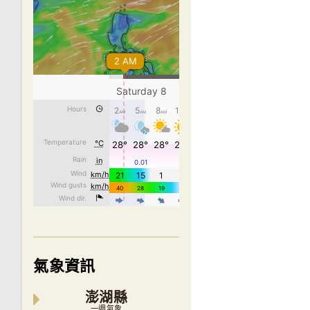
氣象資訊
澎湖縣
一週氣象