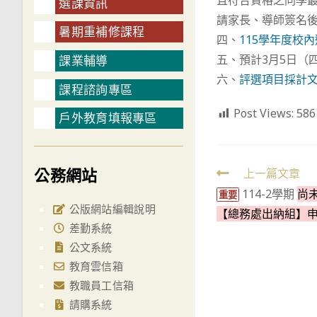
且符合資格之同學
選課資訊
請家長、導師簽名
暑期重補修課程
四、
115學年度校
五、預計3月5日（
課業輔導
六、
評選項目採計文
課程諮詢專區
Post Views:
586
戶外教育填報專區
公務網站
Read
上一篇文章
114-2學期
尚
more
重要
公版網站編輯說明
【總務處出納組】
articles
差勤系統
公文系統
教育雲信箱
教職員工信箱
請購系統