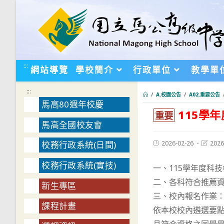
跳
轉
至
主
要
:::
網站導覽
學校簡介
行政單位
教學單
內
容
:::
/
A.校園公告
/
A02.重要公告
馬高80週年校慶
115學
:::
重要
馬高全國校友會
Post
Post
2026-02-26
2026
校務行政系統(日間)
published:
last
modifie
校務行政系統(實技)
一、115學年度科
二、各科符合推薦資
新生專區
三、校內報名作業
課程計畫
依本校校內遴選要點