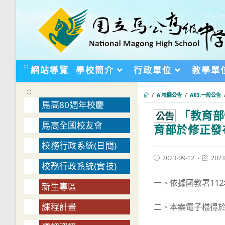
跳
轉
至
主
要
:::
網站導覽
學校簡介
行政單位
教學單
內
容
:::
/
A.校園公告
/
A03.一般公告
馬高80週年校慶
「教育部
:::
公告
馬高全國校友會
育部於修正發
校務行政系統(日間)
Post
Post
2023-09-12
2023
校務行政系統(實技)
published:
last
modifie
一、依據國教署112
新生專區
課程計畫
二、本案電子檔得於教育部