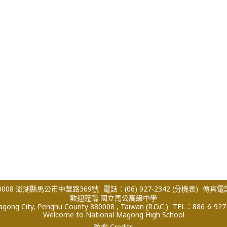
008 澎湖縣馬公市中華路369號
電話：(06) 927-2342
(分機表)
傳真電話：
歡迎蒞臨 國立馬公高級中學
ong City, Penghu County 880008 , Taiwan (R.O.C.)
TEL：886-6-927
Welcome to National Magong High School
致謝 Credits