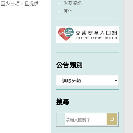
財務資訊
件至少三項，且提供
其他
公告類別
分
類
搜尋
搜
:::
尋