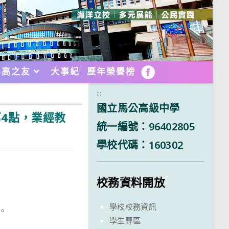
馬高之友
大事紀
歷年榮譽榜
FB
:::
國立馬公高級中學
4點，業經教
統一編號：96402805
學校代碼：160302
校務資料開放
學校校務資訊
載。
學生專區