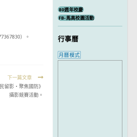
80週年校慶
FB-馬高校園活動
67830）。
行事曆
月曆模式
內嵌行事曆為視覺預覽，完
下一篇文章
民留影‧聚焦國防》
攝影競賽活動。