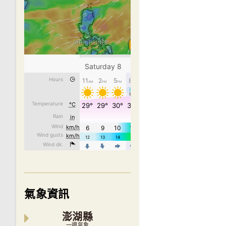
氣象資訊
澎湖縣
一週氣象