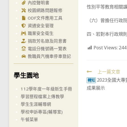
內控聲明書
性別平等教育相關
校園網路問題報修
ODF文件應用工具
（六）曾擔任行政
資通安全管理
職業安全衛生
四、若對本行政規則
捐款芳名錄及同意書
Post Views:
244
電話分機號碼一覽表
教職員汽機車停車登記
Read
上一篇文章
學生園地
2023全國大
more
轉知
成果展示
articles
112學年度一年級新生手冊
學習歷程檔案上傳教學
學生生涯輔導網
學校申訴專區(輔導室)
午餐菜單