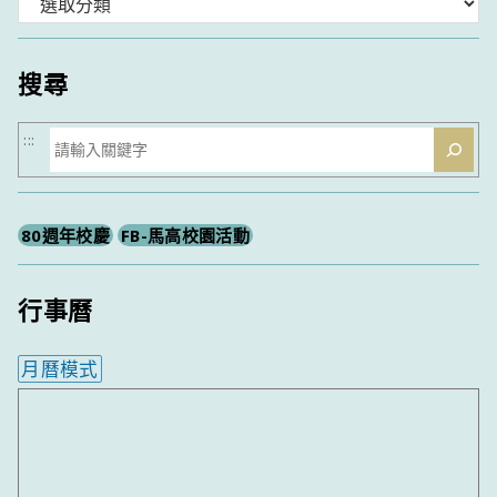
分
類
搜尋
搜
:::
尋
80週年校慶
FB-馬高校園活動
行事曆
月曆模式
內嵌行事曆為視覺預覽，完整行事曆內容請使用