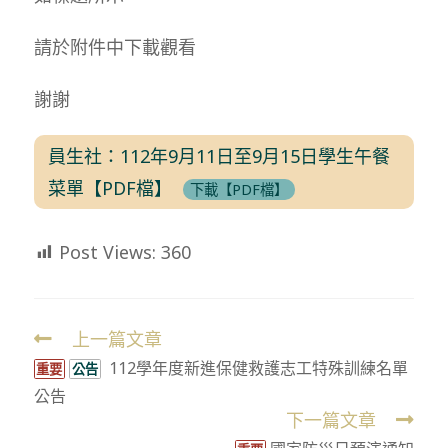
請於附件中下載觀看
謝謝
員生社：112年9月11日至9月15日學生午餐
菜單【PDF檔】
下載【PDF檔】
Post Views:
360
上一篇文章
Read
112學年度新進保健救護志工特殊訓練名單
more
重要
公告
公告
articles
下一篇文章