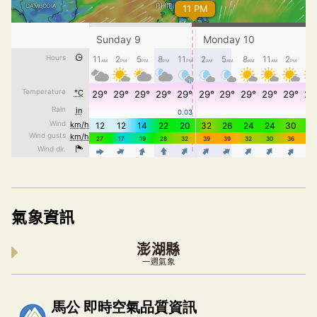
氣象資訊
澎湖縣
一週氣象
內嵌空氣品質小工具為視覺預覽，完整即時空氣