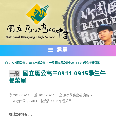
跳
轉
至
主
要
內
選單
容
/
A.校園公告
/
A03.一般公告
/
一般 國立馬公高中0911-0915學生午餐菜單
國立馬公高中0911-0915學生午
:::
一般
餐菜單
Post
Post
Post
2023-09-11
2023-09-11
馬高學務處-訓育組
published:
last
author:
Post
A.校園公告
/
A03.一般公告
/
A08.午餐菜單
modified:
category:
如標題所示