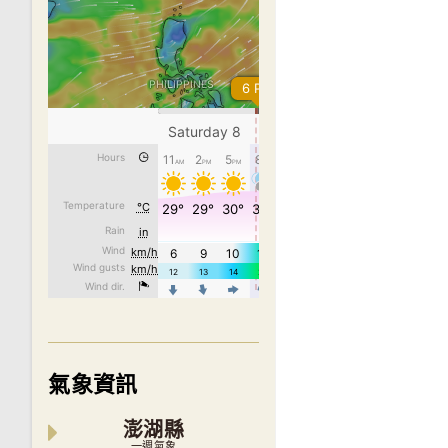
氣象資訊
澎湖縣
一週氣象