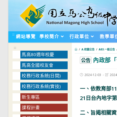
跳
轉
至
主
要
:::
網站導覽
學校簡介
行政單位
教學單
內
容
:::
/
A.校園公告
/
A03.一般公告
馬高80週年校慶
內政部「
:::
公告
馬高全國校友會
Post
Post
2024-12-03
2024
校務行政系統(日間)
published:
last
modifie
校務行政系統(實技)
一、依教育部113
新生專區
21日台內地字第1
課程計畫
二、旨揭相關資