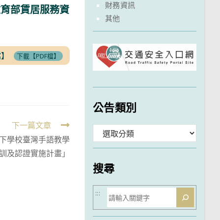
財務資訊
公告於教育部賃居服務資
其他
檔】
下載【PDF檔】
公告類別
下一篇文章
分
以下學校臺灣手語教學
類
訓及認證實施計畫」
搜尋
搜
:::
尋