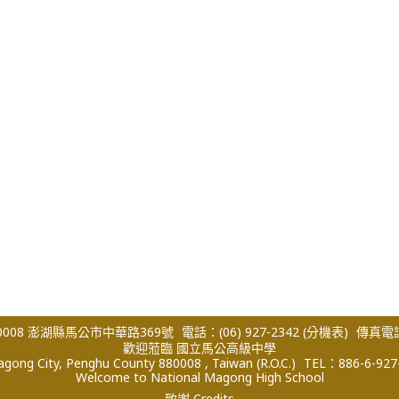
008 澎湖縣馬公市中華路369號
電話：(06) 927-2342
(分機表)
傳真電話：
歡迎蒞臨 國立馬公高級中學
ong City, Penghu County 880008 , Taiwan (R.O.C.)
TEL：886-6-927
Welcome to National Magong High School
致謝 Credits