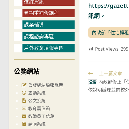
選課資訊
https://ga
暑期重補修課程
訊網。
課業輔導
內政部「住宅轉租定
課程諮詢專區
戶外教育填報專區
Post Views:
295
公務網站
Read
上一篇文章
內政部修正「
more
公告
公版網站編輯說明
依說明辦理並向校
articles
差勤系統
公文系統
教育雲信箱
教職員工信箱
請購系統