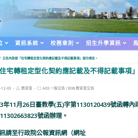
位
資訊系統
校務章則
招生升學資訊
/
公告內政部「住宅轉租定型化契約應記載及不得記載事項」部分規定。
住宅轉租定型化契約應記載及不得記載事項
Post
Post
-12-03
教官室
A03.一般公告
/
B08.教官室公告
author:
category:
d:
年11月26日臺教學(五)字第1130120439號函轉內
1302663823號函辦理。
訊請至行政院公報資訊網（網址