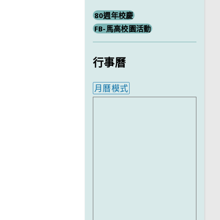
80週年校慶
FB-馬高校園活動
行事曆
月曆模式
內嵌行事曆為視覺預覽，完