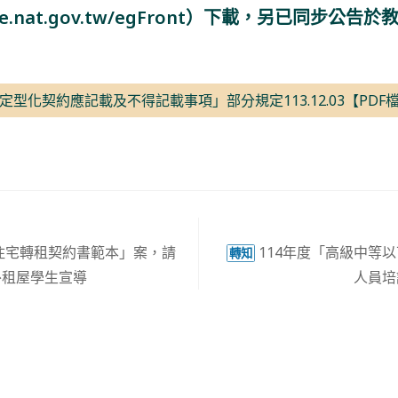
zette.nat.gov.tw/egFront）下載，另已同步
型化契約應記載及不得記載事項」部分規定113.12.03【PDF
住宅轉租契約書範本」案，請
114年度「高級中等
轉知
外租屋學生宣導
人員培