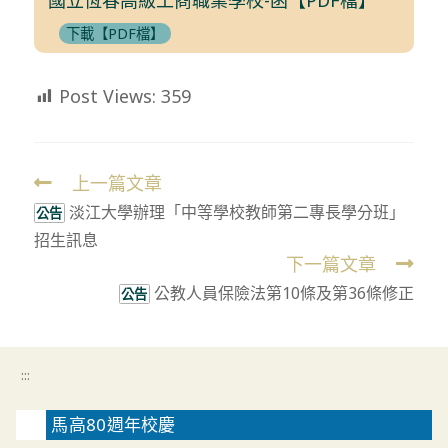
下載【PDF檔】
Post Views:
359
上一篇文章
Read
淡江大學辦理「中等學校教師第二專長學分班」
more
公告
招生訊息
articles
下一篇文章
公教人員保險法第10條及第36條修正
公告
:::
馬高80週年校慶