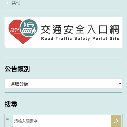
其他
公告類別
分
類
搜尋
搜
:::