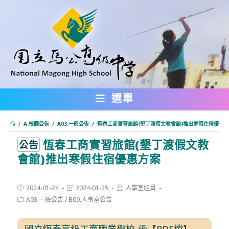
跳
轉
至
主
要
內
選單
容
/
A.校園公告
/
A03.一般公告
/
恆春工商實習旅館(墾丁渡假文教會館)推出寒假住宿優惠
恆春工商實習旅館(墾丁渡假文教
:::
公告
會館)推出寒假住宿優惠方案
Post
Post
Post
2024-01-24
2024-01-25
人事室組員
published:
last
author:
Post
A03.一般公告
/
B09.人事室公告
modified:
category:
國立恆春高級工商職業學校-函【PDF檔】