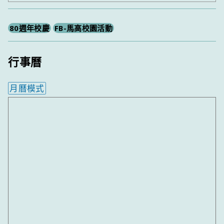
尋
80週年校慶
FB-馬高校園活動
行事曆
月曆模式
內嵌行事曆為視覺預覽，完整行事曆內容請使用