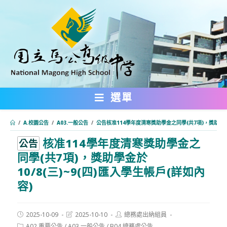
跳
轉
至
主
要
內
選單
容
/
A.校園公告
/
A03.一般公告
/
公告核准114學年度清寒獎助學金之同學(共7項)，獎助學金於
核准114學年度清寒獎助學金之
:::
公告
同學(共7項)，獎助學金於
10/8(三)~9(四)匯入學生帳戶(詳如內
容)
Post
Post
Post
2025-10-09
2025-10-10
總務處出納組員
published:
last
author:
Post
A02.重要公告
/
A03.一般公告
/
B04.總務處公告