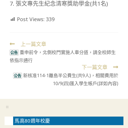
7. 張文專先生紀念清寒獎助學金(共1名)
Post Views:
339
上一篇文章
Read
重申前令，北側校門實施人車分道，請全校師生
more
公告
依指示通行
articles
下一篇文章
新核准114-1離島半公費生(共9人)，相關費用於
公告
10/9(四)匯入學生帳戶(詳如內容)
:::
馬高80週年校慶