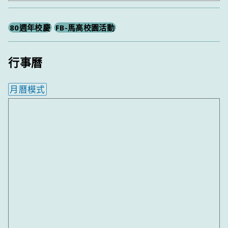
尋
80週年校慶
FB-馬高校園活動
行事曆
月曆模式
內嵌行事曆為視覺預覽，完整行事曆內容請使用