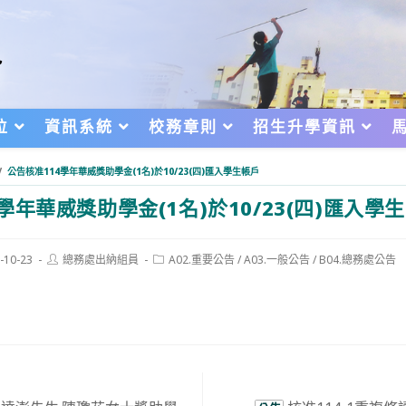
位
資訊系統
校務章則
招生升學資訊
/
公告核准114學年華威獎助學金(1名)於10/23(四)匯入學生帳戶
學年華威獎助學金(1名)於10/23(四)匯入學
Post
Post
-10-23
總務處出納組員
A02.重要公告
/
A03.一般公告
/
B04.總務處公告
author:
category:
d: