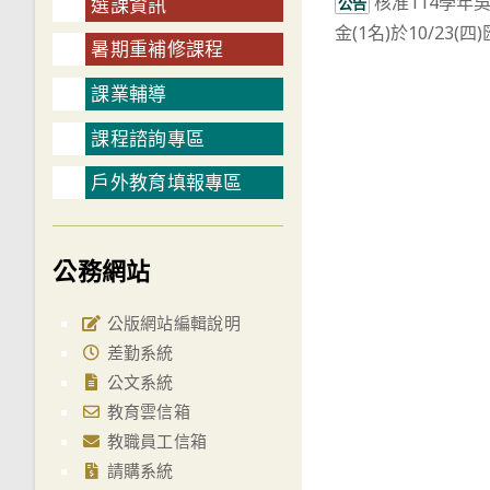
核准114學年
more
選課資訊
公告
金(1名)於10/23(
articles
暑期重補修課程
課業輔導
課程諮詢專區
戶外教育填報專區
公務網站
公版網站編輯說明
差勤系統
公文系統
教育雲信箱
教職員工信箱
請購系統