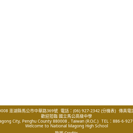
008 澎湖縣馬公市中華路369號
電話：(06) 927-2342
(分機表)
傳真電話：
歡迎蒞臨 國立馬公高級中學
ong City, Penghu County 880008 , Taiwan (R.O.C.)
TEL：886-6-927
Welcome to National Magong High School
致謝 Credits