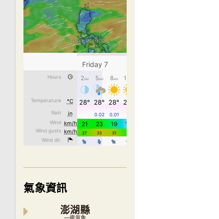
氣象資訊
澎湖縣
一週氣象