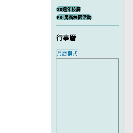
80週年校慶
FB-馬高校園活動
行事曆
月曆模式
內嵌行事曆為視覺預覽，完