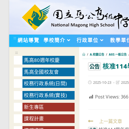
跳
轉
至
主
要
:::
網站導覽
學校簡介
行政單位
教學單
內
容
:::
/
A.校園公告
/
A03.一般公告
馬高80週年校慶
核准114
:::
公告
馬高全國校友會
Post
Post
2025-10-23
2025
校務行政系統(日間)
published:
last
modifie
校務行政系統(實技)
Post Views:
366
新生專區
課程計畫
Read
上一篇文章