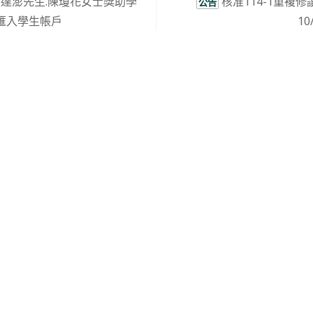
吳達澎先生.陳瓊花女士獎助學
核准114-1重複修
公告
四)匯入學生帳戶
1