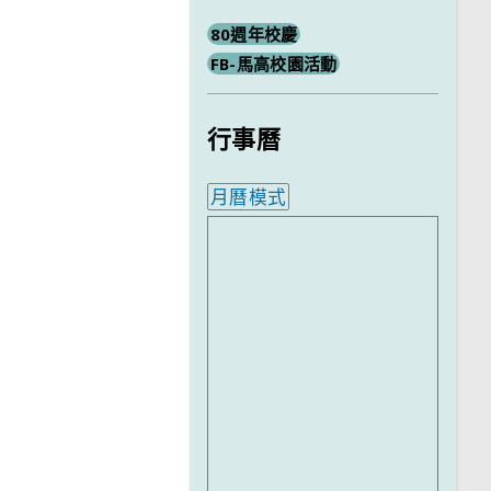
80週年校慶
FB-馬高校園活動
行事曆
月曆模式
內嵌行事曆為視覺預覽，完