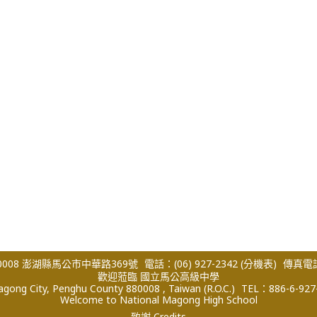
008 澎湖縣馬公市中華路369號
電話：(06) 927-2342
(分機表)
傳真電話：
歡迎蒞臨 國立馬公高級中學
ong City, Penghu County 880008 , Taiwan (R.O.C.)
TEL：886-6-927
Welcome to National Magong High School
致謝 Credits