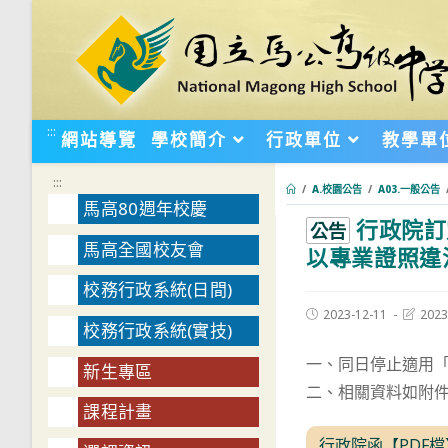
跳
轉
至
主
要
:::
網站導覽
學校簡介
行政單位
教學單
內
容
:::
/
A.校園公告
/
A03.一般公告
馬高80週年校慶
行政院訂
:::
公告
馬高全國校友會
以專業證照違
校務行政系統(日間)
Post
Post
2023-12-11
2023
校務行政系統(實技)
published:
last
modifie
一、同日停止適用
新生專區
二、相關資料如附
課程計畫
行政院函【PDF檔