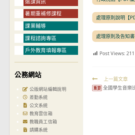
選課資訊
暑期重補修課程
處理原則說明【P
課業輔導
處理原則及告知書
課程諮詢專區
戶外教育填報專區
Post Views:
211
公務網站
Read
上一篇文章
全國學生音樂
more
重要
公版網站編輯說明
articles
差勤系統
公文系統
教育雲信箱
教職員工信箱
請購系統