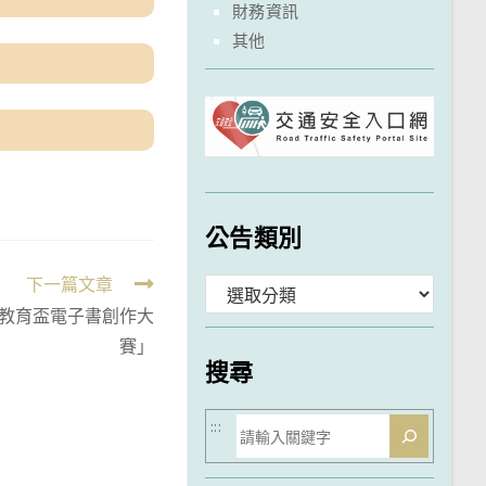
財務資訊
其他
公告類別
下一篇文章
分
教育盃電子書創作大
類
賽」
搜尋
搜
:::
尋