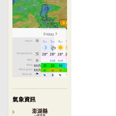
氣象資訊
澎湖縣
一週氣象