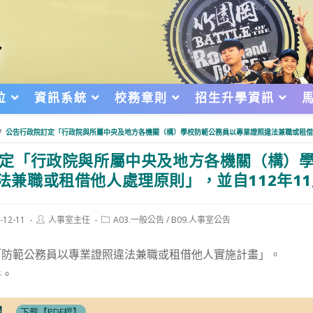
位
資訊系統
校務章則
招生升學資訊
/
公告行政院訂定「行政院與所屬中央及地方各機關（構）學校防範公務員以專業證照違法兼職或租借他
定「行政院與所屬中央及地方各機關（構）
法兼職或租借他人處理原則」，並自112年11
Post
Post
-12-11
人事室主任
A03.一般公告
/
B09.人事室公告
author:
category:
d:
「防範公務員以專業證照違法兼職或租借他人實施計畫」。
件。
】
下載【PDF檔】